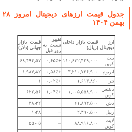
جدول قیمت ارزهای دیجیتال امروز ۲۸
بهمن ۱۴۰۴
تغییر
ارز
قیمت بازار داخلی
قیمت بازار
نسبت به
دیجیتال
(ریال)
جهانی (دلار)
روز قبل
بیت
۶۸,۴۹۴٫۵۷
+۰٫۶۵٪
۱۱۰,۶۳۲,۴۲۹,۰۰۰
کوین
اتریوم
۳,۲۱۰,۷۲۶,۹۰۰
+۰٫۵۸٪
۱,۹۸۷٫۸۲
تتر
۱,۶۱۳,۸۶۰
+۰٫۰۲٪
۱
بایننس
۶۲۲٫۵۶
+۱٫۰۴٪
۱,۰۰۵,۵۵۸,۹۰۰
کوین
–
دش
۶۱,۸۹۴,۵۰۰
۳۸٫۳۲
–
ریپل
۲,۳۹۰,۵۰۰
۱٫۴۸
لایت
۵۵٫۰۵
–
۸۸,۹۱۶,۸۰۰
کوین