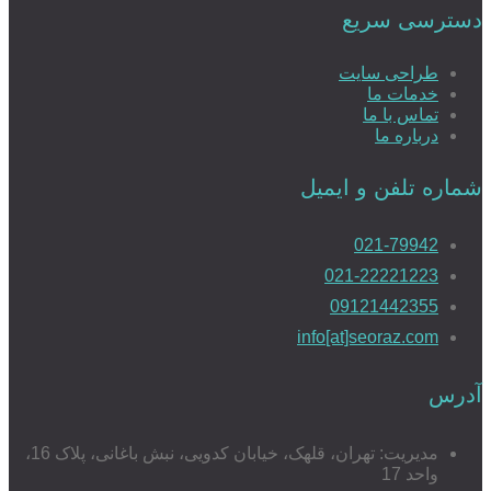
دسترسی سریع
طراحی سایت
خدمات ما
تماس با ما
درباره ما
شماره تلفن و ایمیل
021-79942
021-22221223
09121442355
info[at]seoraz.com
آدرس
مدیریت: تهران، قلهک، خیابان کدویی، نبش باغانی، پلاک 16،
واحد 17