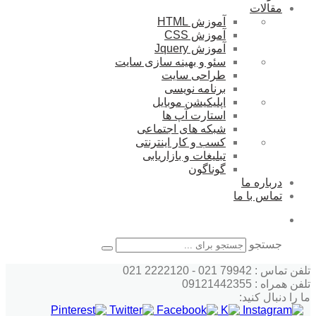
مقالات
آموزش HTML
آموزش CSS
آموزش Jquery
سئو و بهینه سازی سایت
طراحی سایت
برنامه نویسی
اپلیکیشن موبایل
استارت آپ ها
شبکه های اجتماعی
کسب و کار اینترنتی
تبلیغات و بازاریابی
گوناگون
درباره ما
تماس با ما
جستجو
تلفن تماس : 79942 021 - 2222120 021
تلفن همراه : 09121442355
ما را دنبال کنید: