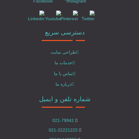
دسترسی سریع
طراحی سایت
خدمات ما
تماس با ما
درباره ما
شماره تلفن و ایمیل
021-79942
021-22221223