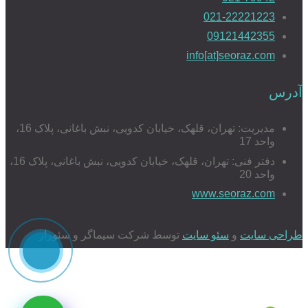
021-22221223
09121442355
info[at]seoraz.com
آدرس
مدیریت: تهران، قلهک، خیابان کدویی، نبش باغانی، پلاک 16،
واحد 17
دفتر فنی: تهران، قلهک، خیابان کدویی، نبش باغانی، پلاک 16،
واحد 20
www.seoraz.com
طراحی سایت
و
سئو سایت
توسط شرکت سیماگر و سئوراز