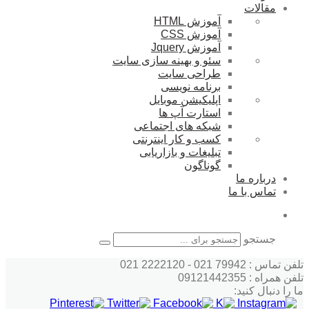
مقالات
آموزش HTML
آموزش CSS
آموزش Jquery
سئو و بهینه سازی سایت
طراحی سایت
برنامه نویسی
اپلیکیشن موبایل
استارت آپ ها
شبکه های اجتماعی
کسب و کار اینترنتی
تبلیغات و بازاریابی
گوناگون
درباره ما
تماس با ما
جستجو
تلفن تماس : 79942 021 - 2222120 021
تلفن همراه : 09121442355
ما را دنبال کنید: