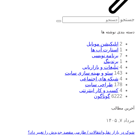
جستجو
دسته بندی نوشته ها
2
اپلیکیشن موبایل
1
استارت آپ ها
7
برنامه نویسی
1
برندینگ
4
تبلیغات و بازاریابی
143
سئو و بهینه سازی سایت
4
شبکه های اجتماعی
178
طراحی سایت
4
کسب و کار اینترنتی
6222
گوناگون
آخرین مطالب
مرداد ۷, ۱۴۰۵
شوک در بازار نقل‌وانتقالات / طارمی مقصد جدیدش را تغییر داد؟