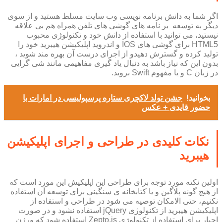
اگر شما به دانش برنامه نویسی وب سایت مسلط هستید و از سوی
دیگر به توسعه بر نامه های گوشی های تلفن همراه هم بی علاقه
نیستید، می توانید با استفاده از دانش خود و تکنولوژی محبوب
HTML5 برای گوشی های IOS و اندروید اپلیکیشن هیبرید خود را
تولید کرده و گسترش دهیدو از اجرای درست آن بهره مند شوید ،
بدون این که نیاز باشد به دنبال یاد گیری مفاهیمی مانند شی گرایی
در زبان C و یا مفهوم Swift بروید.
بخوانید!
جشن تولد لاکچری ستاره پرسپولیسی در امارات با
حضور قایدی + عکس
نکات کلیدی در طراحی و اجرای اپلیکیشن
هیبرید
اولین نکته مورد توجه برای طراحی این اپلیکیش این مورد است که
از هیچ گونه پلاگین و یا کتابخانه ی سنگینی برای توسعه آن استفاده
نکنیم، حتی الامکان توصیه می شود در طراحی و استفاده از
اپلیکیشن هیبرید از تکنولوژی jQuery استفاده نشود و در صورت
اجبار برای استفاده از تکنولوژی Zepto.js استفاده شود که ورژن