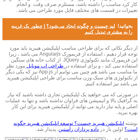
کار کرد مناسب را داشته باشد، مستلزم صرف وقت و انجام
تغییرات در قسمت های مختلف فایل مورد طراحی می باشد .
بخوانید!
لید چیست و چگونه ایجاد می‌شود؟ | چطور یک غریبه
را به مشتری تبدیل کنیم
از دیگر نکاتی که برای طراحی مناسب اپلیکیشن هیبرید باید مورد
توجه قرار دهیم ، استفاده از فریمورک Angularjs می باشد ، زیرا
این فریمورک مانند تکنولوژی JQuery از کتاب خانه های سنگین
استفاده نمی کند ، و برای استفاده در
طراحی اپ موبایل
مورد نظر
ما مناسب می باشد هم چنین می توانیم از App.js نیز که یکی دیگر
از تکنولوژی های سبک وزن مناسب برای طراحی اپلیکیشن هیبرید
می باشد نیز استفاده کنیم.
در صورتی که می خواهید یک اپلیکیشن تجاری داشته باشید که نیاز
به گرافیک بالا و انیمیشن های فراوان نداشته باشد و تنها به عملیات
اصلی و پایه نیاز دارید می توانید از اپلیکیشن هیبرید برای این کار
بهره ببرید.
نوشته
اپلیکیشن هیبرید چیست؟ توسعه اپلیکیشن هیبرید چگونه
است؟
اولین بار در
داده پردازان راستین
. پدیدار شد.