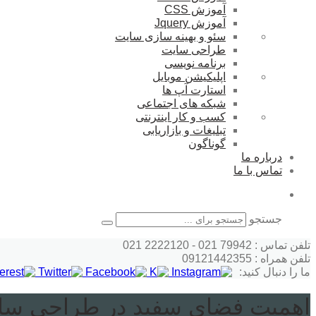
آموزش CSS
آموزش Jquery
سئو و بهینه سازی سایت
طراحی سایت
برنامه نویسی
اپلیکیشن موبایل
استارت آپ ها
شبکه های اجتماعی
کسب و کار اینترنتی
تبلیغات و بازاریابی
گوناگون
درباره ما
تماس با ما
جستجو
تلفن تماس : 79942 021 - 2222120 021
تلفن همراه : 09121442355
ما را دنبال کنید:
اهمیت فضای سفید در طراحی سا