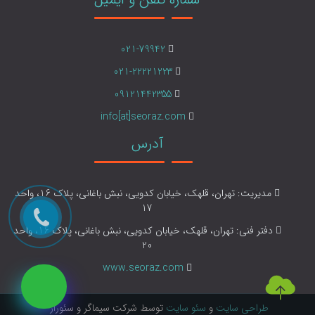
021-79942
021-22221223
09121442355
info[at]seoraz.com
آدرس
مدیریت: تهران، قلهک، خیابان کدویی، نبش باغانی، پلاک 16، واحد
17
دفتر فنی: تهران، قلهک، خیابان کدویی، نبش باغانی، پلاک 16، واحد
20
www.seoraz.com
طراحی سایت
و
سئو سایت
توسط شرکت سیماگر و سئوراز