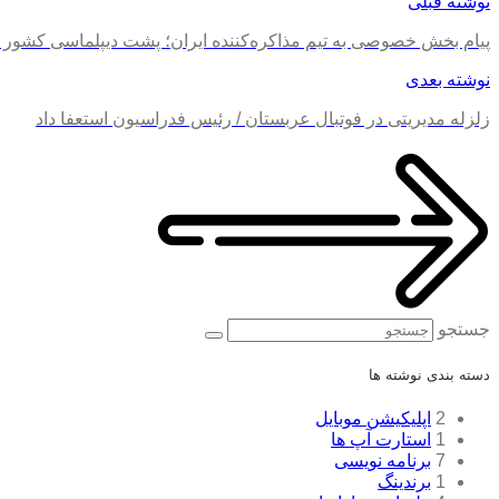
نوشته قبلی
پیام بخش خصوصی به تیم مذاکره‌کننده ایران؛ پشت دیپلماسی کشور ای
نوشته بعدی
زلزله مدیریتی در فوتبال عربستان / رئیس فدراسیون استعفا داد
جستجو
دسته بندی نوشته ها
2
اپلیکیشن موبایل
1
استارت آپ ها
7
برنامه نویسی
1
برندینگ