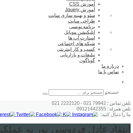
آموزش CSS
آموزش Jquery
سئو و بهینه سازی سایت
طراحی سایت
برنامه نویسی
اپلیکیشن موبایل
استارت آپ ها
شبکه های اجتماعی
کسب و کار اینترنتی
تبلیغات و بازاریابی
گوناگون
درباره ما
تماس با ما
جستجو
تلفن تماس : 79942 021 - 2222120 021
تلفن همراه : 09121442355
ما را دنبال کنید:
انتقاد عادل فردوسی پور به عملکر