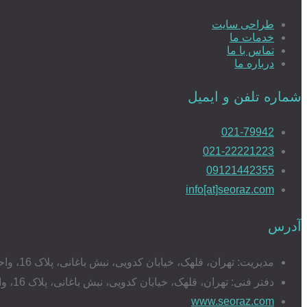
طراحی سایت
خدمات ما
تماس با ما
درباره ما
شماره تلفن و ایمیل
021-79942
021-22221223
09121442355
info[at]seoraz.com
آدرس
مدیریت: تهران، قلهک، خیابان کدویی، نبش باغانی، پلاک 16، واحد 17
دفتر فنی: تهران، قلهک، خیابان کدویی، نبش باغانی، پلاک 16، واحد 20
www.seoraz.com