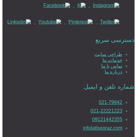
دسترسی سریع
طراحی سایت
خدمات ما
تماس با ما
درباره ما
شماره تلفن و ایمیل
021-79942
021-22221223
09121442355
info[at]seoraz.com