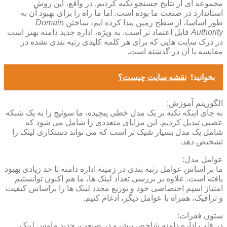
مجموعه ای از نتایج جستجو تکیه کردیم. در واقع، این روش
استاندارد در صنعت ما بوده است. اما ما راه را برای بهبود آن به
طور اساسا، از سطح زمین پیدا کرده ایم، ساختن
Domain
Authority
قابل اعتماد تر است. به ویژه، اداره جدید دامنه بهتر است
در درک سایت هایی که برای هر کلمه کلیدی رتبه بندی نشده در
مقایسه با آن در گذشته است.
بخوانید!
نقشه سایت چیست؟
الگوریتم آموزش:
به جای اینکه تکیه بر یک مدل خطی پیچیده، ما سوئیچ را به یک شبکه
عصبی تبدیل کردیم. این مزایای متعددی را شامل می شود که
شامل یک مدل بسیار شیک تر است که می تواند دستکاری لینک را
تشخیص دهد.
عوامل مدل:
ما بر اساس عوامل رتبه بندی در زمینه اداره دامنه تا حد زیادی بهبود
یافته است. علاوه بر بررسی تعداد لینک ها، ما هم اکنون توانستیم
امتیاز اسپم اختصاصی خود و توزیع مجدد لینک ها را براساس کیفیت
و ترافیک، همراه با عوامل دیگر، ادغام کنیم.
ستون فقرات:
در قلب اداره دامنه شاخص پیشرو در صنعت، جدید ماوس لینک