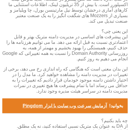
اکسپلورر است. با بیش از 35 تریلیون لینک، اطلاعات استثنایی ما
کارهای آماری درخشان توسط نیل مارتینسن بورل، چا ویلیامز و
بسیاری از Mozzers های شگفت انگیز را به یک صنعت معتبر
صنعت تبدیل می کند.
این یعنی چی؟
این پیشرفت های اساسی در مدیریت دامنه متریک بهتر و قابل
اعتمادتری نسبت به قبل ارائه می دهد. ما می توانیم هرزنامه ها را
حذف کنیم، همبستگی را بهبود بخشیم و مهمتر از همه، به
روزرسانی Domain Authority را نسبت به همه تغییراتی که Google
انجام می دهیم به روز کنیم.
این بدان معنی است که هنگامی که راه اندازی رخ می دهد، برخی از
تغییرات در مدیریت دامنه را مشاهده خواهید کرد. ما مدل را در
اختیار داشتن دامنه موجود خودمان قرار دادیم که تغییرات را به
حداقل می رساند اما با تمام پیشرفت ها هیچ تغییری در نمرات
مدیریت دامنه در سراسر هیئت مدیره وجود ندارد.
بخوانید!
آزمایش سرعت وب سایت با ابزار Pingdom
چه باید بکنیم؟
از DA به عنوان یک متریک نسبی استفاده کنید، نه یک مطلق.