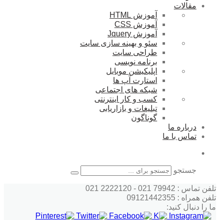
مقالات
آموزش HTML
آموزش CSS
آموزش Jquery
سئو و بهینه سازی سایت
طراحی سایت
برنامه نویسی
اپلیکیشن موبایل
استارت آپ ها
شبکه های اجتماعی
کسب و کار اینترنتی
تبلیغات و بازاریابی
گوناگون
درباره ما
تماس با ما
جستجو
تلفن تماس : 79942 021 - 2222120 021
تلفن همراه : 09121442355
ما را دنبال کنید: