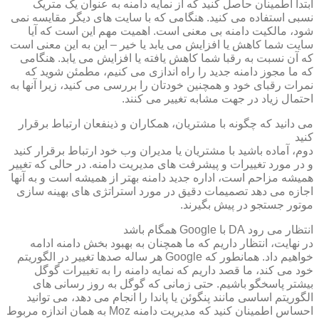
ابتدا اطمینان حاصل کنید که از نمایه دامنه به عنوان یک متریک
نسبی استفاده می کنید. هنگامی که با سایت های دیگر مقایسه نمی
شود، مالکیت دامنه بی معنی است. اهمیت مهم این است که آیا
سایت شما کاهش یا افزایش می یابد یا خیر – این به این معنی است
که آن نسبت به رقبا شما کاهش یافته یا افزایش می یابد. هنگامی
که ما مجوز دامنه جدید را راه اندازی می کنیم، مطمئن شوید که
نمرات رقبای خود و همچنین خودتان را بررسی می کنید، زیرا آنها به
احتمال زیاد در جهت مشابه تغییر می کنند.
می دانید که چگونه با مشتریان، همکاران و ذینفعان ارتباط برقرار
کنید
دوم، آماده باشید با مشتریان یا مدیران وب خود ارتباط برقرار کنید
و در مورد تغییرات و پیشرفت های مدیریت دامنه. در حالی که تغییر
همیشه مزاحم است، اداره جدید دامنه بهتر از همیشه است و به آنها
اجازه می دهد تصمیمات دقیق در مورد استراتژی های بهینه سازی
موتور جستجو در پیش بگیرند.
انتظار می رود DA با Google همگام باشد
در نهایت، انتظار داریم که ما همچنان به بهبود بخش دامنه ادامه
خواهیم داد. همانطور که Google هر ساله صدها تغییر در الگوریتم
خود می کند، ما قصد داریم که نمایه دامنه را به تغییرات گوگل
بیشتر پاسخگو باشیم. حتی زمانی که گوگل به روز رسانی های
الگوریتم اساسی مانند پنگوئن یا پاندا را انجام می دهد، می توانید
احساس اطمینان کنید که مدیریت دامنه Moz به همان اندازه مربوط