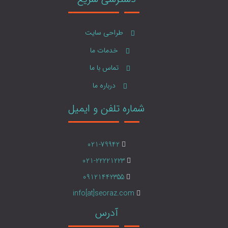
طراحی سایت
خدمات ما
تماس با ما
درباره ما
شماره تلفن و ایمیل
021-79942
021-22221223
09121442355
info[at]seoraz.com
آدرس