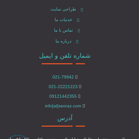
طراحی سایت
خدمات ما
تماس با ما
درباره ما
شماره تلفن و ایمیل
021-79942
021-22221223
09121442355
info[at]seoraz.com
آدرس