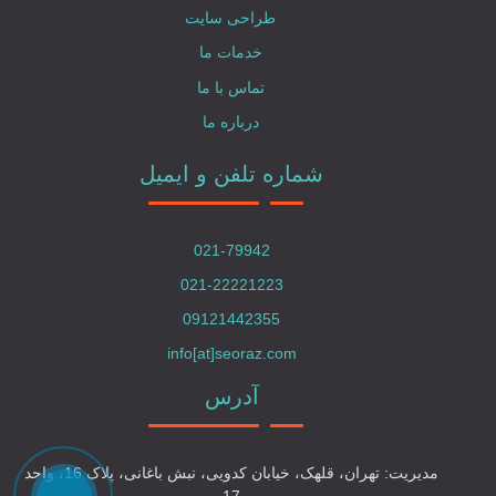
طراحی سایت
خدمات ما
تماس با ما
درباره ما
شماره تلفن و ایمیل
021-79942
021-22221223
09121442355
info[at]seoraz.com
آدرس
مدیریت: تهران، قلهک، خیابان کدویی، نبش باغانی، پلاک 16، واحد
17