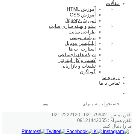
مقالات
آموزش HTML
آموزش CSS
آموزش Jquery
سئو و بهینه سازی سایت
طراحی سایت
برنامه نویسی
اپلیکیشن موبایل
استارت آپ ها
شبکه های اجتماعی
کسب و کار اینترنتی
تبلیغات و بازاریابی
گوناگون
درباره ما
تماس با ما
جستجو
تلفن تماس : 79942 021 - 2222120 021
تلفن همراه : 09121442355
ما را دنبال کنید: