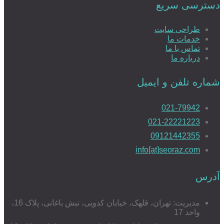
دسترسی سریع
طراحی سایت
خدمات ما
تماس با ما
درباره ما
شماره تلفن و ایمیل
021-79942
021-22221223
09121442355
info[at]seoraz.com
آدرس
مدیریت: تهران، قلهک، خیابان کدویی، نبش باغانی، پلاک 16،
واحد 17