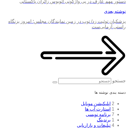
دستور مهم عارف در پی واژگونی اتوبوس زائران پاکستانی
نوشته بعدی
پزشکیان توئیت زد/ توپ در زمین نمایندگان مجلس؛ امروز بزنگاه
راستی آزمایی‌ست
جستجو
دسته بندی نوشته ها
2
اپلیکیشن موبایل
1
استارت آپ ها
7
برنامه نویسی
1
برندینگ
4
تبلیغات و بازاریابی