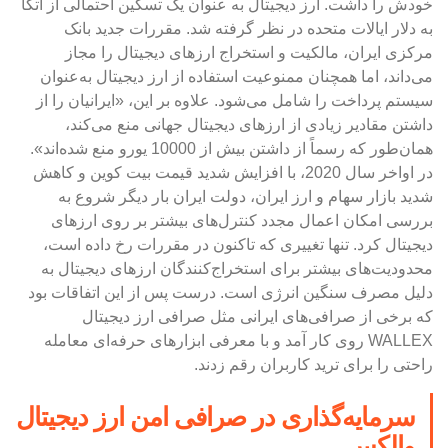
خودش را داشت. ارز دیجیتال به عنوان یک تسکین احتمالی از اتکا
به دلار ایالات متحده در نظر گرفته شد. مقررات جدید بانک
مرکزی ایران، مالکیت و استخراج ارزهای دیجیتال را مجاز
می‌داند، اما همچنان ممنوعیت استفاده از ارز دیجیتال به‌عنوان
سیستم پرداخت را شامل می‌شود. علاوه بر این، «ایرانیان را از
داشتن مقادیر زیادی از ارزهای دیجیتال جهانی منع می‌کند،
همان‌طور که رسماً از داشتن بیش از 10000 یورو منع شده‌اند».
در اواخر سال 2020، با افزایش شدید قیمت بیت کوین و کاهش
شدید بازار سهام و ارز ایران، دولت ایران بار دیگر شروع به
بررسی امکان اعمال مجدد کنترل‌های بیشتر بر روی ارزهای
دیجیتال کرد. تنها تغییری که تاکنون در مقررات رخ داده است،
محدودیت‌های بیشتر برای استخراج‌کنندگان ارزهای دیجیتال به
دلیل مصرف سنگین انرژی است. درست پس از این اتفاقات بود
که برخی از صرافی‌های ایرانی مثل صرافی ارز دیجیتال
WALLEX روی کار آمد و با معرفی ابزارهای حرفه‌ای معامله
راحتی را برای ترید کاربران رقم زدند.
سرمایه‌گذاری در صرافی امن ارز دیجیتال
والکس