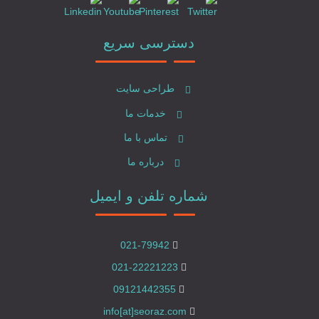
دسترسی سریع
طراحی سایت
خدمات ما
تماس با ما
درباره ما
شماره تلفن و ایمیل
021-79942
021-22221223
09121442355
info[at]seoraz.com