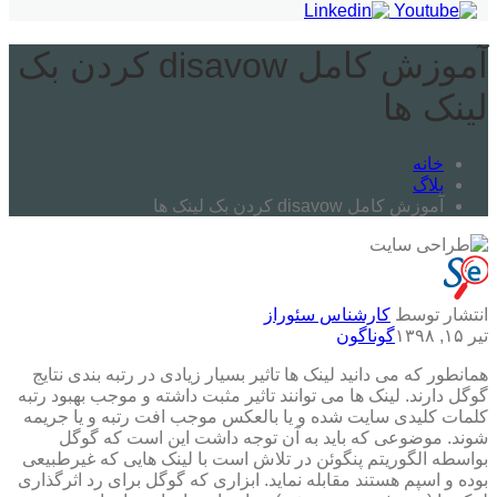
آموزش کامل disavow کردن بک
لینک ها
خانه
بلاگ
آموزش کامل disavow کردن بک لینک ها
انتشار توسط
کارشناس سئوراز
تیر ۱۵, ۱۳۹۸
گوناگون
همانطور که می دانید لینک ها تاثیر بسیار زیادی در رتبه بندی نتایج
گوگل دارند. لینک ها می توانند تاثیر مثبت داشته و موجب بهبود رتبه
کلمات کلیدی سایت شده و یا بالعکس موجب افت رتبه و یا جریمه
شوند. موضوعی که باید به آن توجه داشت این است که گوگل
بواسطه الگوریتم پنگوئن در تلاش است با لینک هایی که غیرطبیعی
بوده و اسپم هستند مقابله نماید. ابزاری که گوگل برای رد اثرگذاری