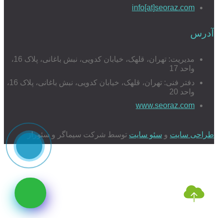
info[at]seoraz.com
آدرس
مدیریت: تهران، قلهک، خیابان کدویی، نبش باغانی، پلاک 16،
واحد 17
دفتر فنی: تهران، قلهک، خیابان کدویی، نبش باغانی، پلاک 16،
واحد 20
www.seoraz.com
طراحی سایت
و
سئو سایت
توسط شرکت سیماگر و سئوراز