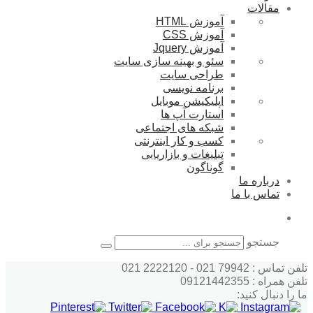
مقالات
آموزش HTML
آموزش CSS
آموزش Jquery
سئو و بهینه سازی سایت
طراحی سایت
برنامه نویسی
اپلیکیشن موبایل
استارت آپ ها
شبکه های اجتماعی
کسب و کار اینترنتی
تبلیغات و بازاریابی
گوناگون
درباره ما
تماس با ما
جستجو
تلفن تماس : 79942 021 - 2222120 021
تلفن همراه : 09121442355
ما را دنبال کنید: