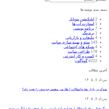
دسته بندی نوشته ها
2
اپلیکیشن موبایل
1
استارت آپ ها
7
برنامه نویسی
1
برندینگ
4
تبلیغات و بازاریابی
143
سئو و بهینه سازی سایت
4
شبکه های اجتماعی
178
طراحی سایت
4
کسب و کار اینترنتی
6222
گوناگون
آخرین مطالب
مرداد ۷, ۱۴۰۵
شوک در بازار نقل‌وانتقالات / طارمی مقصد جدیدش را تغییر داد؟
مرداد ۷, ۱۴۰۵
زنگ خطر برای استقلال / بختیاری‌زاده با تیمی پر از ضعف وارد لیگ می‌شود