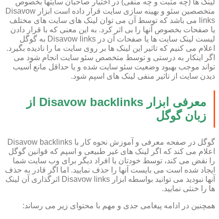
لینک ها (چه مثبت و چه منفی) در اختیار صاحبان سایتها بخصوص
متخصصین سئو و بهینه سازی سایت قرار داده است ابزار Disavow
links می باشد که توسط آن می توان لینک های سایت های مختلف
یا صفحات بخصوص آنها را بی اثر کرد. به این معنی که با قرار دادن
لیست لینک سایت ها یا صفحات آن در Disavow links به گوگل
اعلام می کنیم که تاثیر این لینک ها بر روی سایت ما را نادیده بگیرد.
اگر اینکار به درستی و توسط متخصص سئو سایت انجام شود می
تواند موجب بهبود وضعیت سئو سایت شده و یا حداقل مانع آسیب
دیدن سایت از تاثیر منفی لینک های اسپم شود.
معرفی ابزار Disavow backlinks از
زبان گوگل
گوگل در صفحه معرفی و آموزش نحوه کار با Disavow backlinks
اعلام می کند که اگر لینک های غیر طبیعی و اسپم که قوانین گوگل
را نقض می کند، توسط خودتان یا افراد دیگر برای وب سایت شما
ایجاد شده است می بایست آنها را حذف نمایید. اما اگر قادر به حذف
آنها نبودید می توانید بواسطه ابزار Disavow links اثرگذاری آن لینک
ها را خنثی نمایید.
همچنین در ادامه پیغامی جدی و مهم با محتوای زیر می رساند: