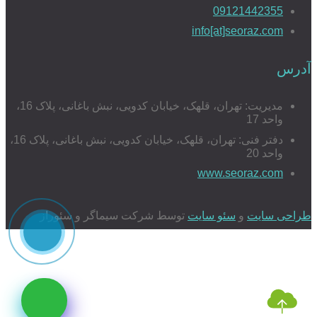
09121442355
info[at]seoraz.com
آدرس
مدیریت: تهران، قلهک، خیابان کدویی، نبش باغانی، پلاک 16،
واحد 17
دفتر فنی: تهران، قلهک، خیابان کدویی، نبش باغانی، پلاک 16،
واحد 20
www.seoraz.com
طراحی سایت
و
سئو سایت
توسط شرکت سیماگر و سئوراز