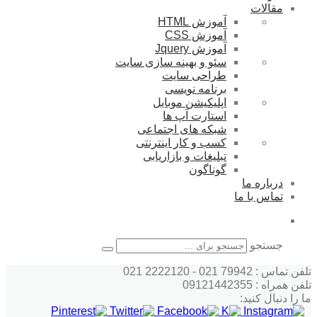
مقالات
آموزش HTML
آموزش CSS
آموزش Jquery
سئو و بهینه سازی سایت
طراحی سایت
برنامه نویسی
اپلیکیشن موبایل
استارت آپ ها
شبکه های اجتماعی
کسب و کار اینترنتی
تبلیغات و بازاریابی
گوناگون
درباره ما
تماس با ما
جستجو
تلفن تماس : 79942 021 - 2222120 021
تلفن همراه : 09121442355
ما را دنبال کنید: