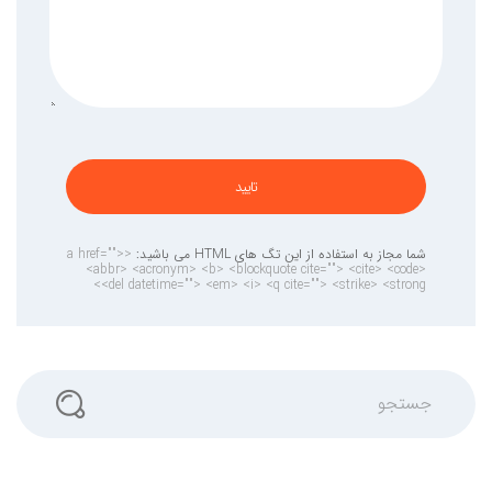
تایید
شما مجاز به استفاده از این تگ های HTML می باشید:
<a href="">
<abbr> <acronym> <b> <blockquote cite=""> <cite> <code>
<del datetime=""> <em> <i> <q cite=""> <strike> <strong>
جستجو