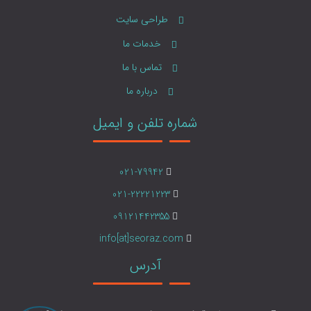
طراحی سایت
خدمات ما
تماس با ما
درباره ما
شماره تلفن و ایمیل
021-79942
021-22221223
09121442355
info[at]seoraz.com
آدرس