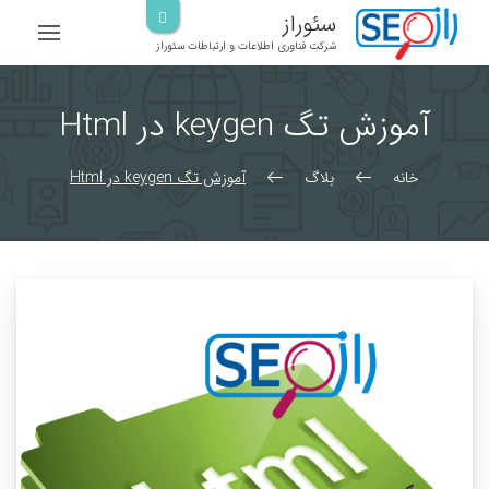
رش
سئوراز
ه
شرکت فناوری اطلاعات و ارتباطات سئوراز
حتوا
آموزش تگ keygen در Html
خانه
بلاگ
آموزش تگ keygen در Html