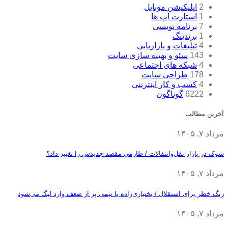
2
اپلیکیشن موبایل
1
استارت آپ ها
7
برنامه نویسی
1
برندینگ
4
تبلیغات و بازاریابی
143
سئو و بهینه سازی سایت
4
شبکه های اجتماعی
178
طراحی سایت
4
کسب و کار اینترنتی
6222
گوناگون
آخرین مطالب
مرداد ۷, ۱۴۰۵
شوک در بازار نقل‌وانتقالات / طارمی مقصد جدیدش را تغییر داد؟
مرداد ۷, ۱۴۰۵
زنگ خطر برای استقلال / بختیاری‌زاده با تیمی پر از ضعف وارد لیگ می‌شود
مرداد ۷, ۱۴۰۵