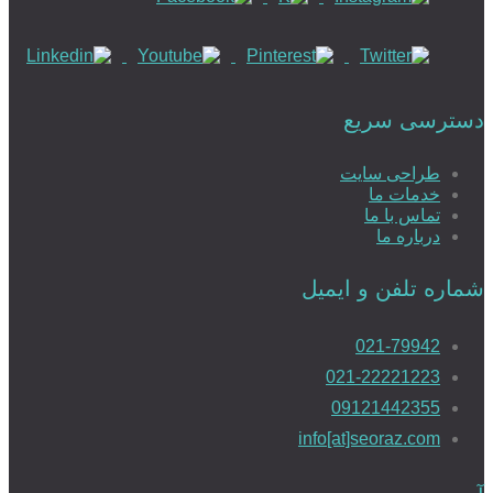
دسترسی سریع
طراحی سایت
خدمات ما
تماس با ما
درباره ما
شماره تلفن و ایمیل
021-79942
021-22221223
09121442355
info[at]seoraz.com