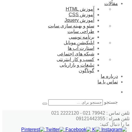
مقالات
آموزش HTML
آموزش CSS
آموزش Jquery
سئو و بهینه سازی سایت
طراحی سایت
برنامه نویسی
اپلیکیشن موبایل
استارت آپ ها
شبکه های اجتماعی
کسب و کار اینترنتی
تبلیغات و بازاریابی
گوناگون
درباره ما
تماس با ما
جستجو
تلفن تماس : 79942 021 - 2222120 021
تلفن همراه : 09121442355
ما را دنبال کنید: