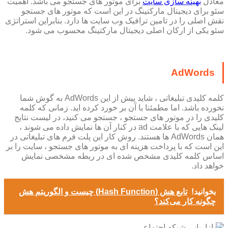
معادل
بهینه سازی سایت
برای موتور های جستجو می باشد. اهمیت
سئو برای دیجیتال مارکتینگ در این است که موتور های جستجو
نقش اصلی را در تامین ترافیک وب سایت ها دارد. بنابراین استراتژی
سئو یکی از ارکان اصلی دیجیتال مارکتینگ محسوب می شود.
AdWords
کلمه کلیدی تبلیغاتی ، شاید پیش از این AdWords به گوش شما
نخورده باشد. اما مطمئنا با آن بر خورد کرده اید. زمانی که کلمه
کلیدی را در موتور های جستجو ، جستجو می کنید، در لیست نتایج
لینک هایی که با علامت ad در کنار آن ها نمایش داده می شوند ،
همان AdWords ها هستند. روش کار این پلت فرم های تبلیغاتی در
این است که با پرداخت هزینه ای به موتور های جستجو ، سایت را بر
اساس کلمه کلیدی مشخص شده ای در ربطه مشخصی نمایش
خواهد داد.
بخوانید!
تابع هش (Hash Function) چیست و الگوریتم هش
چگونه کار می‌کند؟