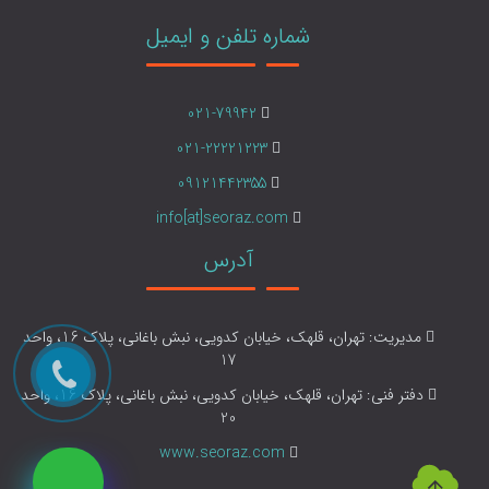
شماره تلفن و ایمیل
021-79942
021-22221223
09121442355
info[at]seoraz.com
آدرس
مدیریت: تهران، قلهک، خیابان کدویی، نبش باغانی، پلاک 16، واحد
17
دفتر فنی: تهران، قلهک، خیابان کدویی، نبش باغانی، پلاک 16، واحد
20
www.seoraz.com