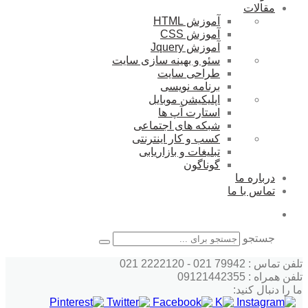
مقالات
آموزش HTML
آموزش CSS
آموزش Jquery
سئو و بهینه سازی سایت
طراحی سایت
برنامه نویسی
اپلیکیشن موبایل
استارت آپ ها
شبکه های اجتماعی
کسب و کار اینترنتی
تبلیغات و بازاریابی
گوناگون
درباره ما
تماس با ما
جستجو
تلفن تماس : 79942 021 - 2222120 021
تلفن همراه : 09121442355
ما را دنبال کنید: