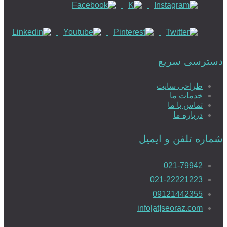
طراحی سایت رزرواسیون
دسترسی سریع
طراحی سایت
خدمات ما
طراحی سایت رزرو هتل
تماس با ما
درباره ما
شماره تلفن و ایمیل
طراحی سایت املاک
021-79942
021-22221223
09121442355
طراحی سایت با MVC
info[at]seoraz.com