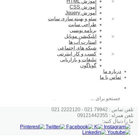
آموزش HTML
آموزش CSS
آموزش Jquery
سئو و بهینه سازی سایت
طراحی سایت
برنامه نویسی
اپلیکیشن موبایل
استارت آپ ها
شبکه های اجتماعی
کسب و کار اینترنتی
تبلیغات و بازاریابی
گوناگون
درباره ما
تماس با ما
جستجو
تلفن تماس : 79942 021 - 2222120 021
تلفن همراه : 09121442355
ما را دنبال کنید: