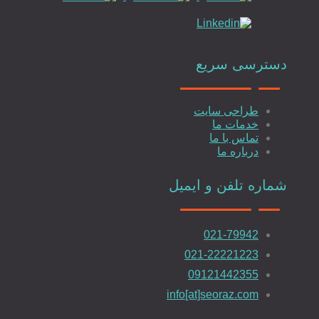
دسترسی سریع
طراحی سایت رزرواسیون
طراحی سایت
خدمات ما
تماس با ما
طراحی سایت رزرو هتل
درباره ما
شماره تلفن و ایمیل
021-79942
طراحی سایت املاک
021-22221223
09121442355
info[at]seoraz.com