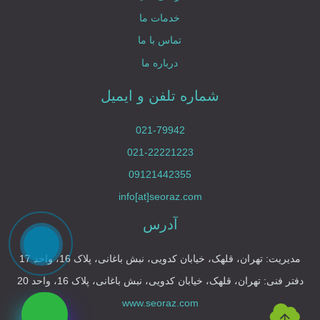
طراحی سایت شخصی
خدمات ما
تماس با ما
درباره ما
طراحی سایت آموزشی
شماره تلفن و ایمیل
طراحی سایت صنعتی
021-79942
021-22221223
09121442355
طراحی سایت کارخانه
info[at]seoraz.com
آدرس
طراحی سایت بازرگانی
مدیریت: تهران، قلهک، خیابان کدویی، نبش باغانی، پلاک 16، واحد 17
دفتر فنی: تهران، قلهک، خیابان کدویی، نبش باغانی، پلاک 16، واحد 20
طراحی سایت نمایشگاهی
www.seoraz.com