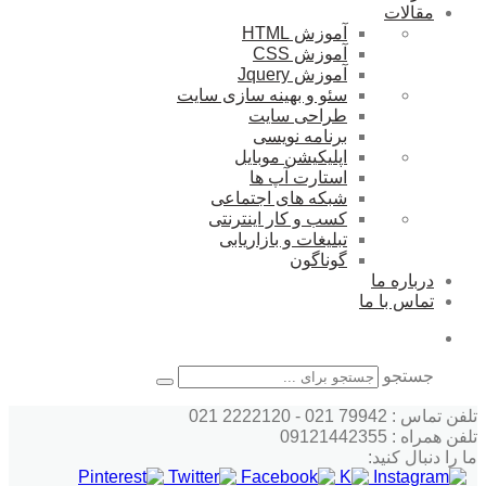
مقالات
آموزش HTML
آموزش CSS
آموزش Jquery
سئو و بهینه سازی سایت
طراحی سایت
برنامه نویسی
اپلیکیشن موبایل
استارت آپ ها
شبکه های اجتماعی
کسب و کار اینترنتی
تبلیغات و بازاریابی
گوناگون
درباره ما
تماس با ما
جستجو
تلفن تماس : 79942 021 - 2222120 021
تلفن همراه : 09121442355
ما را دنبال کنید: