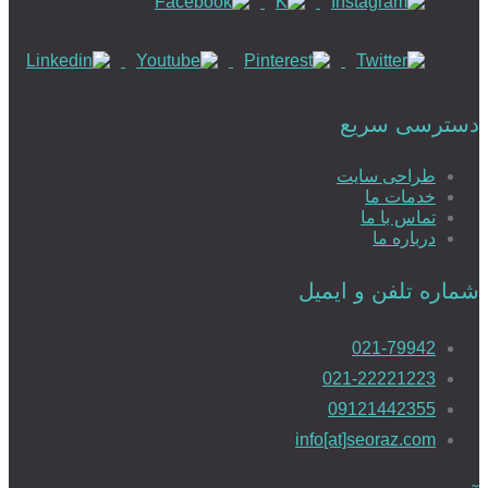
طراحی سایت رزرواسیون
دسترسی سریع
طراحی سایت
خدمات ما
طراحی سایت رزرو هتل
تماس با ما
درباره ما
شماره تلفن و ایمیل
طراحی سایت املاک
021-79942
021-22221223
09121442355
طراحی سایت با MVC
info[at]seoraz.com