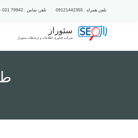
رش
تلفن همراه : 09121442355
تلفن تماس : 79942 021 - 2222120 021
ه
حتوا
سئوراز
شرکت فناوری اطلاعات و ارتباطات سئوراز
طر