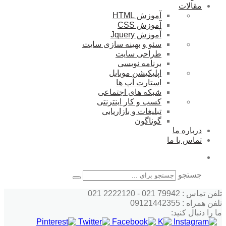
مقالات
آموزش HTML
آموزش CSS
آموزش Jquery
سئو و بهینه سازی سایت
طراحی سایت
برنامه نویسی
اپلیکیشن موبایل
استارت آپ ها
شبکه های اجتماعی
کسب و کار اینترنتی
تبلیغات و بازاریابی
گوناگون
درباره ما
تماس با ما
جستجو
تلفن تماس : 79942 021 - 2222120 021
تلفن همراه : 09121442355
ما را دنبال کنید: