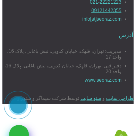
021-22221223
09121442355
طراحی سایت با MVC
info[at]seoraz.com
آدرس
طراحی سایت شخصی
مدیریت: تهران، قلهک، خیابان کدویی، نبش باغانی، پلاک 16،
واحد 17
دفتر فنی: تهران، قلهک، خیابان کدویی، نبش باغانی، پلاک 16،
واحد 20
www.seoraz.com
طراحی سایت آموزشی
طراحی سایت
و
سئو سایت
توسط شرکت سیماگر و سئوراز
طراحی سایت صنعتی