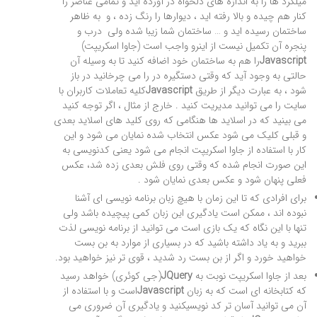
میلگرد ها را به اندازه های دلخواه در آورده اید و تمامی عناصر را
کنار هم چیده و بالا رفته اید ، دیوارها را رنگ زده ، و به ظاهر
ساختمان رسیده اید و … ساختمان شما زیبا شده ولی
درب و
پنجره آن تکمیل نیست از اینرو واجب است (جاوا اسکریپت)
Javascript
را هم به ساختمان خود اضافه کنید تا به وسیله آن
حالتی به وجود آید که وقتی دستگیره در را می چرخانید در باز
شود ، به عبارت دیگر از طریق
Javascript
کلیه تعاملات کاربران با
سایت را می توانید مدیریت کنید . خارج از مثال ، اگر توجه کنید
می بینید که در اسلاید ها هنگامی که روی کلید های اسلاید بعدی
و قبلی کلیک می شود عکس انتخاب شده نمایان می شود و این
کار با استفاده از جاوا اسکریپت انجام می شود یعنی کدنویسی به
این صورت انجام شده که وقتی روی فلش بعدی زده شد، عکس
فعلی پنهان شود و عکس بعدی نمایان شود .
برای افرادی که تا این زمان با هیچ زبان برنامه نویسی ای آشنا
نبوده اند ، ممکن است یادگیری این زبان کمی پیچیده باشد ولی
تنها با این نگاه که یک بازی است می توانید از برنامه نویسی لذت
ببرید و به یاد داشته باشید که در بسیاری از موارد به بن بست
خواهید خورد و اگر از بن بست رد شدید ، قوی تر نیز خواهید بود.
بعد از جاوا اسکریپت نوبت به
JQuery
(جی کوئری) خواهد رسید
که کتابخانه ای است که به زبان
Javascript
است و با استفاده از
آن می توانید آسان تر
کد نویسی
کنید و یادگیری آن ضروری می