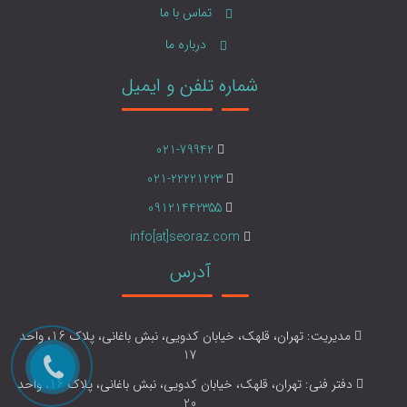
تماس با ما
درباره ما
شماره تلفن و ایمیل
021-79942
021-22221223
09121442355
info[at]seoraz.com
آدرس
مدیریت: تهران، قلهک، خیابان کدویی، نبش باغانی، پلاک 16، واحد
17
دفتر فنی: تهران، قلهک، خیابان کدویی، نبش باغانی، پلاک 16، واحد
20