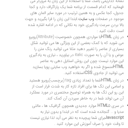
نشانه گذاری
می باشد، شما با استفاده از این زبان به مرورگر می
فهمانید که کدام قسمت از برنامه شما یک پاراگراف دارد و کجا
جدول،‌ کجا عکس و به همین ترتیب در مورد سایر المان های
موجود در صفحات
وب سایت
.ابتدا این زبان را فرا بگیرید و جهت
بالا بردن سرعت یادگیری خود به نکاتی که در ادامه اشاره شده
است دقت کنید :
در زبان
HTML
با مواردی همچون
خصوصیت (Attribute)
روبرو
می شوید که با کمک بعضی از این ویژگی ها می توانید شکل
بسیاری از عناصر را تغییر دهید مثلا می توانید رنگ متن را
عوض و یا آن را به صورت italic در بیاورید ، نیازی به یادگیری
این موارد نیست چون این روش استایل دهی به عناصر
HTML
منسوخ شده و اگر به خواهید وب سایتی پویا بسازید
می توانید از جادوی
CSS
استفاده کنید.
در زبان
HTML
شما با تعداد زیادی
tag (برچسب)
روبرو هستید
و اسامی این تگ ها برای افراد تازه کار به شدت فرار است از
این رو این تگ ها به همراه توضیح مختصری در مورد عملکرد
آن می تواند شما در به خاطر سپردن آن کمک کند.
در سری
HTML
5 موارد جدیدی همچون گرافیک ها ، مالتی
مدیا و … گنجانده شده است که در ابتدا و بدون نیاز به
Javascript
برای شما پیچیده به نظر می آید لذا نیازی نیست
تا وقت خود را صرف آموزش این موارد کنید .