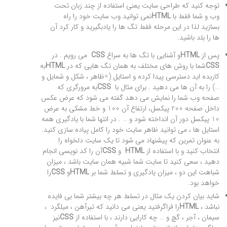
توجه کنید که طراحی سایت یعنی استفاده از چند زبان تحت
وب و شما فقط با
HTML
نمی توانید وب سایت خود را راه
بسازید لذا در این مرحله فقط تگ ها را یادبگیرید و کار کرد آن
ها را بلد باشید.
پس از
HTML
و آشنایی با تگ ها به سراغ
CSS
می رویم . در
CSS
شما با روش های مختلف به همان تگ هایی که در
HTML
به
کاربده اید دسترسی پیدا کرده و استایل (=ظاهر ، شکل و شمایل و
…) را به آن ها می دهید . برای مثال با
CSS
به مرورگری که
صفحه وب شما را نمایش می دهد گفته می شود که عرض عکس
داخل صفحه 200 پیکسل، ارتفاع آن 100 و خط مشکی به عرض
10 پیکسل دور آن انداخته شود و … . در انتها شما با یادگیری همه
استایل ها ، می توانید ظاهر سایت خود را کامل پیاده سازی کنید.
به عنوان تمرین که پیشنهاد می شود تا یک سایت دلخواه را
انتخاب کنید و با استفاده از
HTML
و
CSS
آن را کد نویسی انجام
دهید ، سعی کنید تا سایت شما شبیه همان سایت باشد ، میزان
شباهت این دو ، میزان یادگیری و تسلط شما بر
HTML
و
CSS
را
خواهد بود.
شاید بیان کردن یک مثال در تسلط هر چه بیشتر شما بی فایده
نباشد ،
HTML
را فراگرفتید یعنی می دانید که تیرآهن ، میلگرد
،
سیمان ، آجر ، گچ و … چه کارایی دارند ، با استفاده از
CSS
نیز