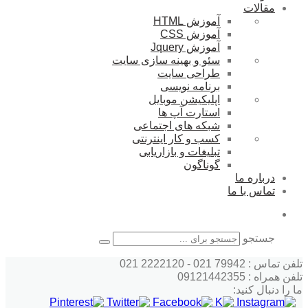
مقالات
آموزش HTML
آموزش CSS
آموزش Jquery
سئو و بهینه سازی سایت
طراحی سایت
برنامه نویسی
اپلیکیشن موبایل
استارت آپ ها
شبکه های اجتماعی
کسب و کار اینترنتی
تبلیغات و بازاریابی
گوناگون
درباره ما
تماس با ما
جستجو
تلفن تماس : 79942 021 - 2222120 021
تلفن همراه : 09121442355
ما را دنبال کنید: