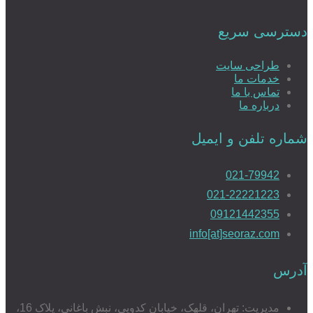
دسترسی سریع
طراحی سایت
خدمات ما
تماس با ما
درباره ما
شماره تلفن و ایمیل
021-79942
021-22221223
09121442355
info[at]seoraz.com
آدرس
مدیریت: تهران، قلهک، خیابان کدویی، نبش باغانی، پلاک 16،