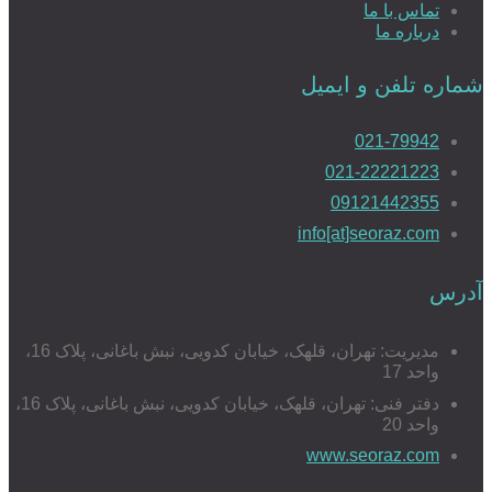
تماس با ما
درباره ما
شماره تلفن و ایمیل
021-79942
021-22221223
09121442355
info[at]seoraz.com
آدرس
مدیریت: تهران، قلهک، خیابان کدویی، نبش باغانی، پلاک 16،
واحد 17
دفتر فنی: تهران، قلهک، خیابان کدویی، نبش باغانی، پلاک 16،
واحد 20
www.seoraz.com