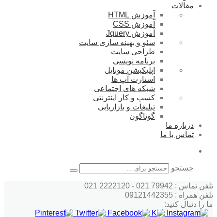
مقالات
آموزش HTML
آموزش CSS
آموزش Jquery
سئو و بهینه سازی سایت
طراحی سایت
برنامه نویسی
اپلیکیشن موبایل
استارت آپ ها
شبکه های اجتماعی
کسب و کار اینترنتی
تبلیغات و بازاریابی
گوناگون
درباره ما
تماس با ما
جستجو
تلفن تماس : 79942 021 - 2222120 021
تلفن همراه : 09121442355
ما را دنبال کنید: