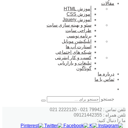
مقالات
آموزش HTML
آموزش CSS
آموزش Jquery
سئو و بهینه سازی سایت
طراحی سایت
برنامه نویسی
اپلیکیشن موبایل
استارت آپ ها
شبکه های اجتماعی
کسب و کار اینترنتی
تبلیغات و بازاریابی
گوناگون
درباره ما
تماس با ما
جستجو
تلفن تماس : 79942 021 - 2222120 021
تلفن همراه : 09121442355
ما را دنبال کنید: