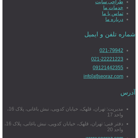
طراحی سایت
خدمات ما
تماس با ما
درباره ما
شماره تلفن و ایمیل
021-79942
021-22221223
09121442355
info[at]seoraz.com
آدرس
مدیریت: تهران، قلهک، خیابان کدویی، نبش باغانی، پلاک 16،
واحد 17
دفتر فنی: تهران، قلهک، خیابان کدویی، نبش باغانی، پلاک 16،
واحد 20