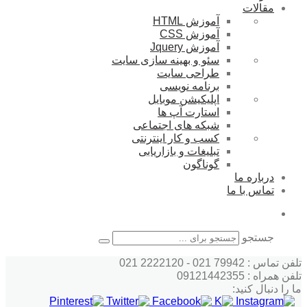
مقالات
آموزش HTML
آموزش CSS
آموزش Jquery
سئو و بهینه سازی سایت
طراحی سایت
برنامه نویسی
اپلیکیشن موبایل
استارت آپ ها
شبکه های اجتماعی
کسب و کار اینترنتی
تبلیغات و بازاریابی
گوناگون
درباره ما
تماس با ما
جستجو
تلفن تماس : 79942 021 - 2222120 021
تلفن همراه : 09121442355
ما را دنبال کنید: