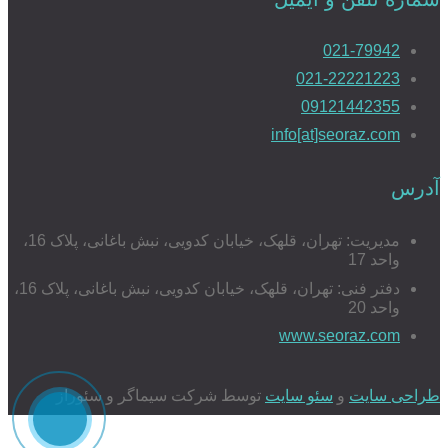
021-79942
021-22221223
09121442355
info[at]seoraz.com
آدرس
مدیریت: تهران، قلهک، خیابان کدویی، نبش باغانی، پلاک 16،
واحد 17
دفتر فنی: تهران، قلهک، خیابان کدویی، نبش باغانی، پلاک 16،
واحد 20
www.seoraz.com
طراحی سایت
و
سئو سایت
توسط شرکت سیماگر و سئوراز