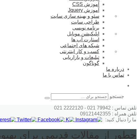
آموزش CSS
آموزش Jquery
سئو و بهینه سازی سایت
طراحی سایت
برنامه نویسی
اپلیکیشن موبایل
استارت آپ ها
شبکه های اجتماعی
کسب و کار اینترنتی
تبلیغات و بازاریابی
گوناگون
درباره ما
تماس با ما
جستجو
تلفن تماس : 79942 021 - 2222120 021
تلفن همراه : 09121442355
ما را دنبال کنید:
چطور از مقالات قدیمی برای بهبو