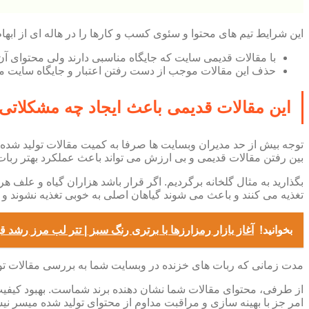
این شرایط تیم های محتوا و سئوی کسب و کارها را در هاله ای از ابهام
با مقالات قدیمی سایت که جایگاه مناسبی دارند ولی محتوای آ
حذف این مقالات موجب از دست رفتن اعتبار و جایگاه سایت م
این مقالات قدیمی باعث ایجاد چه مشکلاتی
توجه بیش از حد مدیران وبسایت ها صرفا به کمیت مقالات تولید شده، 
بین رفتن مقالات قدیمی و بی ارزش می تواند باعث عملکرد بهتر ربات های گوگل (Crawl Budget) در صفحا
بگذارید به مثال گلخانه برگردیم. اگر قرار باشد هزاران گیاه و علف 
تغذیه می کنند و باعث می شوند گیاهان اصلی به خوبی تغذیه نشوند و 
بخوانید!
آغاز بازار رمزارزها با برتری رنگ سبز | تتر لب مرز رشد ق
مدت زمانی که ربات های خزنده در وبسایت شما به بررسی مقالات تو
از طرفی، محتوای مقالات شما نشان دهنده برند شماست. بهبود کیفی
امر جز با بهینه سازی و مراقبت مداوم از محتوای تولید شده میسر ن