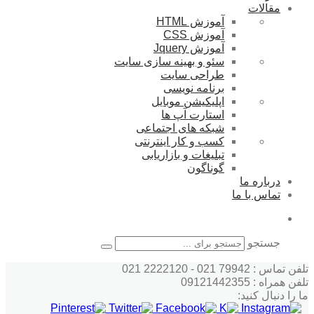
مقالات
آموزش HTML
آموزش CSS
آموزش Jquery
سئو و بهینه سازی سایت
طراحی سایت
برنامه نویسی
اپلیکیشن موبایل
استارت آپ ها
شبکه های اجتماعی
کسب و کار اینترنتی
تبلیغات و بازاریابی
گوناگون
درباره ما
تماس با ما
جستجو
تلفن تماس : 79942 021 - 2222120 021
تلفن همراه : 09121442355
ما را دنبال کنید: