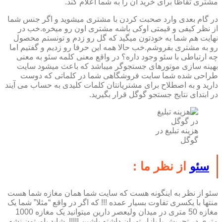
مشتری تقاظا برای خرید آن را به شما اعلام کند.
در گام بعدی وارد صحبت کردن با مشتری میشوید و اگر جنس شما
از نظر کیفی و قیمتی اوکی باشه مشتری اون رو میخره.خب در
نهایت هم شما به خودتون میگید که گل رو زدم و تونستم محصول
رو به مشتری بفروشم.خب حالا همه این حرفا رو زدیم و گفتیم اما
چه ارتباطی با سئو وجود داره؟ در واقع معنی کلمه سئو به معنی
بهینه سازی موتورهای جستجوگر میباشد که باعث میشود سایت
طراحی شده شما سایت فروشگاهی شما در کلماتی که دوست
دارید و به اصطلاح برای مشتریانتان کلمات کلیدی به حساب می آیند
در ابتدای نتایج جستجو گوگل قرار بگیرید.
هزینه تبلیغ در
گوگل
سئو
از نظر ما :
سئو از نظر به اینگونه هست که سایت شما همان مغازه شما هست
منتها با یکسری تفاوت بسیار عمده !!! که اگر در واقع “مثلا” شما یک
مغازه 50 متری در میدان ولیعصر دارین میتوانید یک مغازه 1000
متری در تجریش یا بازار تهران داشته باشین !!!!!. شاید باورتون نشه