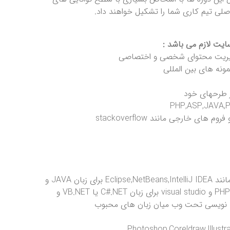
صلی تیم کاری شما را تشکیل خواهند داد.
سایت لازم می باشد :
ونه های بین المللی
ر طرحهای خود
 خارجی مانند stackoverflow
• یادگیری و آشنایی با نحوه کار کردن ویرایشگرهای کدنویسی مانند Eclipse,NetBeans,IntelliJ IDEA برای زبان JAVA و
PhpStorm,Sublime Text,Zend Studio,phpDesigner برای زبان PHP و visual studio برای زبان C#.NET یا VB.NET و
 و … (انتخاب زبان برنامه نویسی تحت وب میان زبان های محبوب