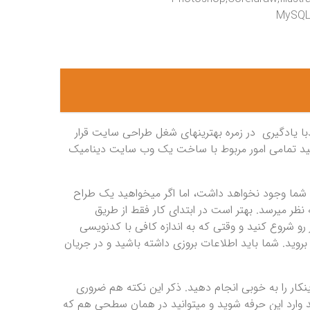
ی مدیریت پایگاه داده مانند MySQL,SQL
ا یادگیری در زمره بهترینهای شغل طراحی سایت قرار
توانید تمامی امور مربوط با ساخت یک وب سایت دینامیک
رای شما وجود نخواهد داشت، اما اگر میخواهید یک طراح
 میرسد. بهتر است در ابتدای کار فقط از طریق
ستی و در یک نرم افزار ویرایشگر مانند (NotePad) کار رو شروع کنید و وقتی که به اندازه کافی با کدنویسی
شنا شدید آنگاه به سراغ نرم افزار بسیار قدرتمند DreamWeaver بروید. شما باید اطلاعات بروزی داشته باشید و در جریان
ینکار را به خوبی انجام دهید. ذکر این نکته هم ضروری
د وارد این حرفه شوید و میتوانید در همان سطحی هم که