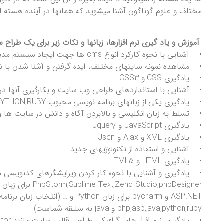
مختلف و علوم گوناگون آشنا میشوید که همانها در آینده هسته ا
آموزش و یاد گیری نرم افزارها، زبانها و نکات زیر برای یک طراح 
• آشنایی با نحوه کارکرد انواع cms ها جهت ایجاد سیستم مدیریت محتوای شخصی و اختصاصی
• مشاهده نمونه سایتهای مختلف، ایده گرفتن و آشنا شدن با نم
• یادگیری CSS و CSS3
• آشنایی با استانداردهای طراحی وب سایت و بکارگیری آنها د
• یادگیری یکی از زبانهای برنامه نویسی محبوب PHP,ASP,JAVA,PYTHON,RUBY
• تسلط به زبان انگلیسی و بالابردن آگاه و دانش در سایت ها و فروم های
• یادگیری JavaScript و Jquery
• یادگیری XML و Ajax و Json
• آشنایی و استفاده از تکنولوژیهای جدید
• یادگیری HTML و HTML5
ASP.NET و pycharm برای زبان Python
php,asp,java,python,ruby و java به سلیقه شماست)
• یادگیری نرم افزار های گرافیکی طراحی قالب سایت مانند Photoshop,Coreldraw,Illustrator