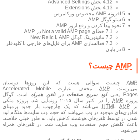
4.12
بخش Advanced Settings
4.13
بخش Extensions
5
افزونه AMP مخصوص ووکامرس
6
سئو گوگل AMP
7
نحوه پیدا کردن و رفع ارور AMP
7.1
خطای Not a valid AMP page در AMP
7.2
مانیتورینگ گوگل AMP با New Relic
7.3
فعالسازی AMP برای فایل‌های خارجی با کلودفلر
8
در پایان
AMP
چیست؟
AMP
چیست سوالی هست که این روزها دوستان
ی‌پرسند،
AMP
مخفف عبارت Accelerated Mobile
Page یعنی
لود سریع صفحات در تلفن همراه
است گوگل
روژه
AMP
را در اکتبر سال ۲۰۱۵ رونمایی شد. پروژه متکی
ر
AMP
HTML
می‌باشد که یک چارچوب باز جدید بر‌مبنای
فناوری‌های موجود در وب می‌باشد که حجم وب سایت‌ها هنگام لود
شدن در توسط تلفن‌های هوشمند کاهش یابد. به طور خیلی خلاصه،
باعث کاهش حجم صفحات وب سایت شما در تلفن‌های همراه
می‌شود.