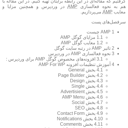
گرفتیم که مقاله‌ای در این رابطه برایتان تهیه کنیم. در این مقاله با
م به نحوه فعالسازی
AMP
در وردپرس و همچنین مزایا و
معایب
AMP
می‌پردازیم.
سرفصل‌های پست
1
AMP چیست
1.1
مزایای گوگل AMP
1.2
معایب گوگل AMP
2
تاثیر AMP در رتبه سایت گوگل
3
نحوه فعالسازی AMP در وردپرس
3.1
افزونه‌های مخصوص گوگل AMP برای وردپرس :
4
آموزش تنظیمات افزونه AMP For WP
4.1
بخش General
4.2
بخش Page Builder
4.3
بخش Design
4.4
بخش Single
4.5
بخش Advertisient
4.6
بخش AMP Menu
4.7
بخش Social
4.8
بخش SEO
4.9
بخش Contact Form
4.10
بخش Notifications
4.11
بخش Comments