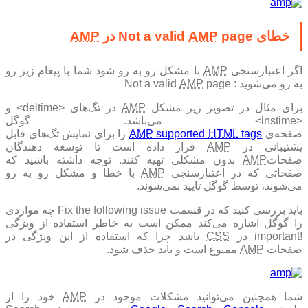
خطای Not a valid
page در
AMP
AMP
گر اعتبارسنجی
AMP
با مشکل رو به رو شود شما با پیغام زیر رو
به رو می‌شوید : Not a valid
page
AMP
برای مثال در تصویر زیر مشکل
AMP
در تگ‌های <deltime> و
<instime> می‌باشد. گوگل
فحه‌ی
tags
HTML
supported
AMP
را برای نمایش تگ‌های قابل
پشتیبانی در
AMP
قرار داده است تا توسعه‌ دهندگان
صفحات
AMP
بدون مشکلی تهیه کنند. توجه داشته باشید که
صفحاتی که در اعتبارسنجی
AMP
با خطا و مشکل رو به رو
می‌شوند، توسط گوگل تایید نمی‌شوند.
باید بررسی کنید که در قسمت Fix the following issue چه مواردی
را گوگل اشاره می‌کند ممکن است به خاطر استفاده از ویژگی
important در
CSS
باشد چرا که استفاده از این ویژگی در
صفحات
AMP
ممنوع است و باید حذف شود.
ما همچنین می‌توانید مشکلات موجود در
AMP
خود را از