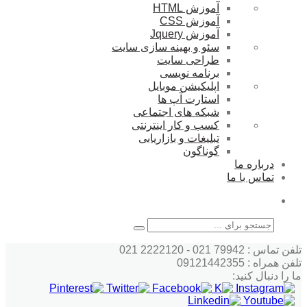
آموزش HTML
آموزش CSS
آموزش Jquery
سئو و بهینه سازی سایت
طراحی سایت
برنامه نویسی
اپلیکیشن موبایل
استارت آپ ها
شبکه های اجتماعی
کسب و کار اینترنتی
تبلیغات و بازاریابی
گوناگون
درباره ما
تماس با ما
جستجو
تلفن تماس : 79942 021 - 2222120 021
تلفن همراه : 09121442355
ما را دنبال کنید: