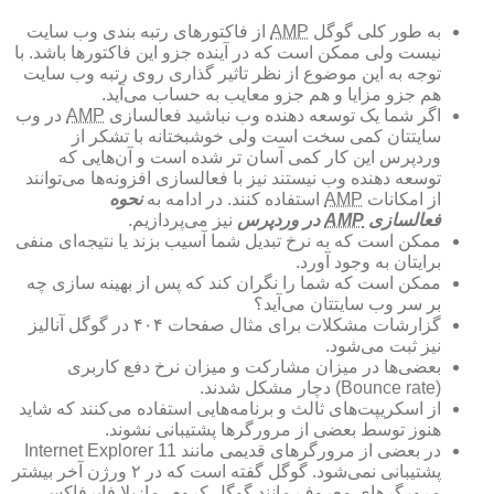
به طور کلی گوگل
AMP
از فاکتور‌های رتبه بندی وب سایت
نیست ولی ممکن است که در آینده جزو این فاکتور‌ها باشد. با
توجه به این موضوع از نظر تاثیر گذاری روی رتبه وب سایت
هم جز‌و مزایا و هم جزو معایب به حساب می‌آید.
اگر شما یک توسعه دهنده وب نباشید فعالسازی
AMP
در وب
سایتتان کمی سخت است ولی خوشبختانه با تشکر از
وردپرس این کار کمی آسان تر شده است و آن‌هایی که
توسعه دهنده وب نیستند نیز با فعالسازی افزونه‌ها می‌توانند
از امکانات
AMP
استفاده کنند. در ادامه به
نحوه
فعالسازی
AMP
در وردپرس
نیز می‌پردازیم.
ممکن است که به نرخ تبدیل شما آسیب بزند یا نتیجه‌ای منفی
برایتان به وجود آورد.
ممکن است که شما را نگران کند که پس از بهینه سازی چه
بر سر وب سایتتان می‌آید؟
گزارشات مشکلات برای مثال صفحات ۴۰۴ در گوگل آنالیز
نیز ثبت می‌شود.
بعضی‌ها در میزان مشارکت و میزان نرخ دفع کاربری
(Bounce rate) دچار مشکل شدند.
از اسکریپت‌های ثالث و برنامه‌هایی استفاده می‌کنند که شاید
هنوز توسط بعضی از مرورگر‌ها پشتیبانی نشوند.
در بعضی از مرورگر‌های قدیمی مانند Internet Explorer 11
پشتیبانی نمی‌شود. گوگل گفته است که در ۲ ورژن آخر بیشتر
مرورگر‌های معروف مانند گوگل کروم، مازیلا فایرفاکس،