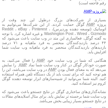
رقم فاجعه است)
بسیاری از شرکت‌های بزرگ درطول این چند وقت از
روژه
AMP
گوگل حمایت کردند. از این شرکت‌ها می‌توانیم به
اتوماتیک (توسعه دهنده وردپرس)، Reddit ، eBay ، Pinterest ،
Washington Post ، Wired ، Gizmodo و غیره اشاره کرد. با توجه
به گفته گوگل، فعالسازی این متد در وب سایت باعث می‌شود که
۴۴ درصد بازدید‌کنندگان منحصر به فرد ماهیانه و ۷۱ درصد
بازدید‌های بازدیدکنندگان منحصر به فرد ماهیانه وب سایت شما
افزایش یابد.
نگامی که شما در وب سایت خود
AMP
را فعال می‌کنید، به
صورت خودکار گوگل در کنار وب سایت شما نماد
AMP
را نمایش
می‌دهد که به معنای فعال بودن
AMP
در وب سایت می‌باشد، این را
هم توجه کنید که برای تست باید از یک دستگاه تلفن همراه استفاده
کنید. البته شما می‌توانید از شبیه‌ساز‌های ابزار توسعه دهنده گوگل
کروم نیز استفاده کنید.
نشانه‌گذاری‌های ساختاری گوگل در نتایج جستجو باعث می‌شود که
وب سایت شما برجسته تر نمایش یابد. برای مثال اسلاید‌های مقالات
در نتایج جستجو بسیار زیبایی بخش می‌باشد.