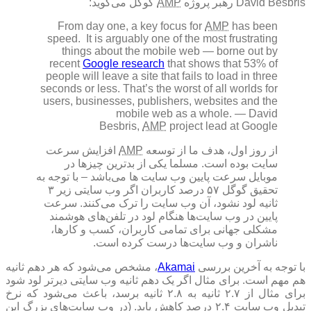
David Besbris رهبر پروژه
AMP
گوگل می‌گوید:
From day one, a key focus for
AMP
has been
speed. It is arguably one of the most frustrating
things about the mobile web — borne out by
recent
Google research
that shows that 53% of
people will leave a site that fails to load in three
seconds or less. That’s the worst of all worlds for
users, businesses, publishers, websites and the
mobile web as a whole. — David
Besbris,
AMP
project lead at Google
از روز اول، هدف ما از توسعه
AMP
افزایش سرعت
سایت بوده است. مسلما یکی از بدترین چیز‌ها در
موبایل سرعت پایین وب سایت ها می‌باشد – با توجه به
تحقیق گوگل ۵۷ درصد کاربران اگر وب سایتی زیر ۳
ثانیه لود نشود، آن وب سایت را ترک می‌کنند. سرعت
پایین در وب سایت‌ها هنگام لود در تلفن‌های هوشمند
مشکلی جهانی برای تمامی کاربران، کسب و کار‌ها،
ناشران و وب سایت‌ها درست کرده است.
با توجه به آخرین بررسی
Akamai
، مشخص می‌شود که هر دهم ثانیه
هم مهم است. برای مثال اگر یک دهم ثانیه وب سایتی دیرتر لود شود
برای مثال از ۲.۷ ثانیه به ۲.۸ ثانیه برسد، باعث می‌شود که نرخ
تبدیل وب سایت ۲.۴ درصد کاهش یابد. (در وب سایت‌های بزرگ این