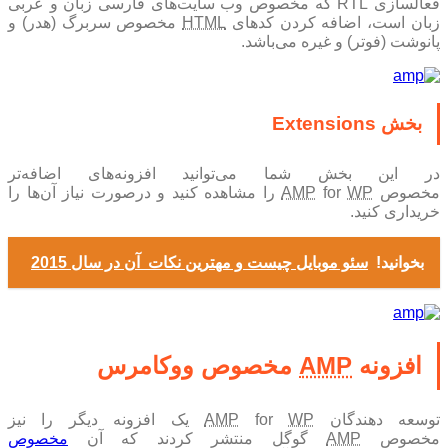
فعالسازی RTL که مخصوص وب سایت‌های فارسی زبان و عربی
بان است، اضافه کردن کد‌های
HTML
مخصوص سربرگ (هدر) و
پانوشت (فوتر) و غیره می‌باشد.
بخش Extensions
در این بخش شما‌ می‌توانید افزونه‌های اضافه‌تر
خصوص
WP
for
AMP
را مشاهده کنید و درصورت نیاز آن‌ها را
خریداری کنید.
بخوانید!
سئو موبایل چیست و مهترین نکات آن در سال 2015
افزونه
AMP
مخصوص ووکامرس
وسعه دهندگان
WP
for
AMP
یک افزونه دیگر را نیز
خصوص
AMP
گوگل منتشر کردند که آن
مخصوص