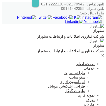
رش
تلفن تماس : 79942 021 - 2222120 021
ه
تلفن همراه : 09121442355
حتوا
ما را دنبال کنید:
سئوراز
شرکت فناوری اطلاعات و ارتباطات سئوراز
سئوراز
شرکت فناوری اطلاعات و ارتباطات سئوراز
✕
صفحه اصلی
خدمات
طراحی سایت
سئو سایت
اتوماسیون اداری
طراحی اپلیکیشن موبایل
تبلیغات گوگل
نمونه کارها
تعرفه
مقالات