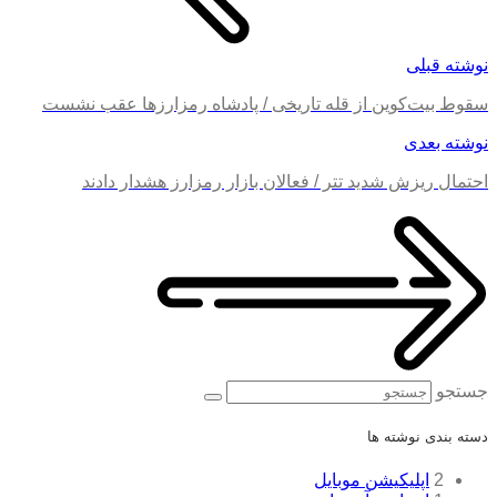
نوشته قبلی
سقوط بیت‌کوین از قله تاریخی / پادشاه رمزارزها عقب نشست
نوشته بعدی
احتمال ریزش شدید تتر / فعالان بازار رمزارز‌ هشدار دادند
جستجو
دسته بندی نوشته ها
2
اپلیکیشن موبایل