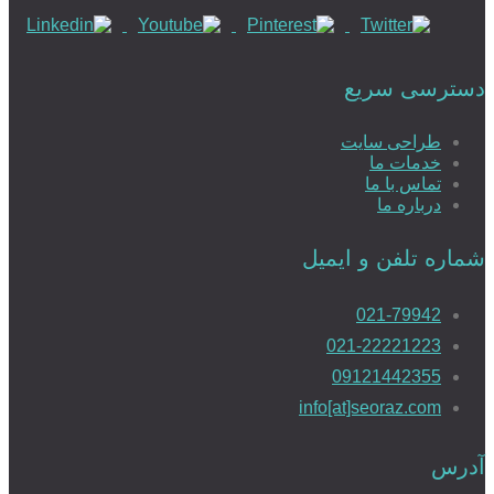
دسترسی سریع
طراحی سایت
خدمات ما
تماس با ما
درباره ما
شماره تلفن و ایمیل
021-79942
021-22221223
09121442355
info[at]seoraz.com
آدرس