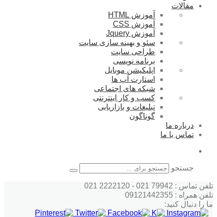
مقالات
آموزش HTML
آموزش CSS
آموزش Jquery
سئو و بهینه سازی سایت
طراحی سایت
برنامه نویسی
اپلیکیشن موبایل
استارت آپ ها
شبکه های اجتماعی
کسب و کار اینترنتی
تبلیغات و بازاریابی
گوناگون
درباره ما
تماس با ما
جستجو
تلفن تماس : 79942 021 - 2222120 021
تلفن همراه : 09121442355
ما را دنبال کنید: