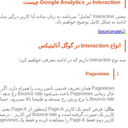
Interaction در Google Analytics چیست
معنی Interaction “تعامل” می‌باشد
به زبان ساده آیا کاربر درگیر سا
ادامه به شکل کامل توضیح خواهیم داد.
انواع Interaction در گوگل آنالیتیکس
سه نوع interaction داریم که در ادامه معرفی خواهیم کرد:
Pageviews
Pageviews همان تعریف قدیمی بانس ریت را همراه دارد، اگر یک Pageviews توسط بازدیدکننده صورت بگیرد به این معنا است که آن بازدیدکننده یک صفحه از سایت را مشاهده کرده است.
Bounce rate یا نرخ پرش رخ نمیدهد و طبیعتا بالا نمی‌رود. حتما میدانید که
مثال:
کاربر یک صورت گرفته است و Bounce rate این کاربر ۰ درصد است.
کاربر دوم فقط Page-A را مشاهده کرده و فقط یک Pageviews داشته است در این صورت Bounce rate این کاربر ۱۰۰ درصد است.