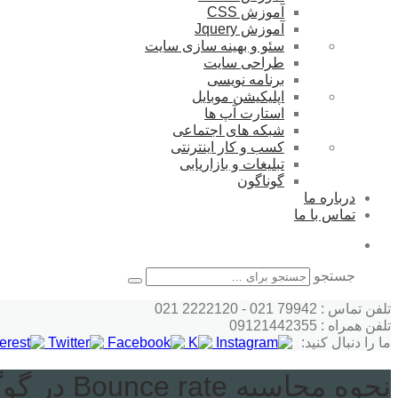
آموزش CSS
آموزش Jquery
سئو و بهینه سازی سایت
طراحی سایت
برنامه نویسی
اپلیکیشن موبایل
استارت آپ ها
شبکه های اجتماعی
کسب و کار اینترنتی
تبلیغات و بازاریابی
گوناگون
درباره ما
تماس با ما
جستجو
تلفن تماس : 79942 021 - 2222120 021
تلفن همراه : 09121442355
ما را دنبال کنید:
نحوه محاسبه Bounce rate در گوگل آنالیتیکس