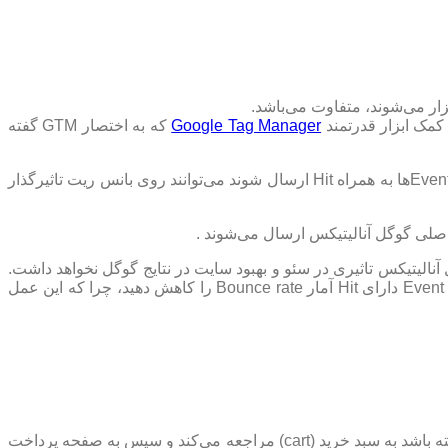
Google Tag Manager
که به اختصار GTM گفته
اگر Eventها به همراه Hit ارسال شوند می‌توانند روی بانس ریت تاثیرگذار
شدیم که خودمان می‌توانیم با Eventها باعث تغییر Bounce rate شویم ولی تغییر Bounce rate در گوگل آنالیتیکس تاثیری در سئو و بهبود سایت در نتایج گوگل نخواهد داشت.
آماری که در گوگل آنالیتیکس به شما نشان داده می‌شود صرفا برای آگاهی شما است، بنابراین سعی بر آن نداشته باشید که با تعریف Event دارای Hit آمار Bounce rate را کاهش دهید، چرا که این عمل
Transaction هم یک نوع Pageviews است ولی در صفحات خرید یک محصول، به عبارتی وقتی کاربری قصد خرید یک محصول را داشته باشد به سبد خرید (cart) مراجعه می‌کند و سپس به صفحه پرداخت