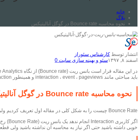
خانه
بلاگ
نحوه محاسبه Bounce rate در گوگل آنالیتیکس
انتشار توسط
کارشناس سئوراز
اسفند ۸, ۱۳۹۷
سئو و بهینه سازی سایت
0
در این مقاله قرار است بانس ریت (Bounce rate) از نگاه Google Analytics تعریف کنیم و همینطور
باید مباحثی مانند interaction ، event ، pageviews و همینطور transaction تشریح کنیم.
نحوه محاسبه Bounce rate در گوگل آنالیتیکس
Bounce Rate چیست را به شکل کلی در مقاله اول تعریف کردیم ولی تعریف Bounce rate یا همان نرخ پرش از نگاه گوگل در ابزار
خوبی داشته باشید حتی اگر نیاز به محاسبه آن نداشته باشید ولی قطعا 