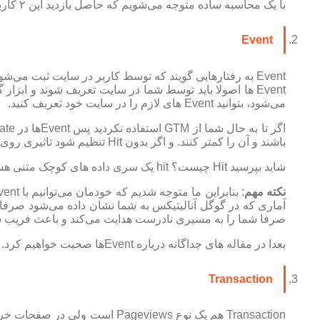
با یک محاسبه ساده متوجه می‌شویم که حاصل بازدید این ۲ کاربر یک نرخ پرش با مقدار ۵۰ درصد است.
Event
Event به رفتارهایی گویند که توسط کاربر در سایت ثبت می‌شود و با Event های رویدادی که به شکل دورهمی، کلاس و یا همایش برگزار می‌شوند، متفاوت می‌باشد.
Event ها اصولا باید توسط شما در سایت تعریف شوند
و ابزار گوگل آن
می‌شود، بتوانید Event های لازم را در سایت خود تعریف کنید.
اگر تا به حال شما از GTM استفاده نکردید پس Eventها در Bounce rate شما تاثیری نخواهند داشت. ولی به شکل کلی بدانید که
باشند و آن را کمتر کنند
. و اگر بدون Hit تنظیم شود تاثیری روی Bounce rate نخواهند داشت.
شاید بپرسید Hit چیست؟ hit یک سری داده های کوچک متنی هستند که از سمت کد موجود گوگل آنالیتیکس در سایت ما به سرورهای اصلی گوگل آنالیتیکس ارسال می‌شوند .
نکته مهم
صرفا شما را به مسیری نادرست هدایت می‌کند و باعث فریب شما
بعدا در مقاله های جداگانه درباره Eventها صحبت خواهیم کرد.
Transaction