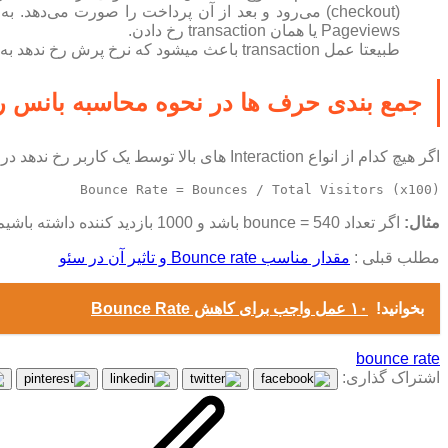
Pageviews یا همان transaction رخ دادن.
طبیعتا عمل transaction باعث میشود که نرخ پرش رخ ندهد به عبارت دیگر باعث کاهش بانس ریت می‌شود.
جمع بندی حرف ها در نحوه محاسبه بانس ری
اگر هیچ کدام از انواع Interaction های بالا توسط یک کاربر رخ ندهد در گوگل آنالیتیکس نیز یک
Bounce Rate = Bounces / Total Visitors (x100)
مثال:
اگر تعداد bounce = 540 باشد و 1000 بازدید کننده داشته باشیم باید این دو عدد را بر هم تقسیم کنیم و سپس برای محاسبه نرخ پرش ضرب در ۱۰۰ کنیم. در این مثال bounce rate مساوی ۵۴٪ می‌شود.
مطلب قبلی :
مقدار مناسب Bounce rate و تاثیر آن در سئو
بخوانید!
۱۰ عمل واجب برای کاهش Bounce Rate
bounce rate
اشتراک گذاری: