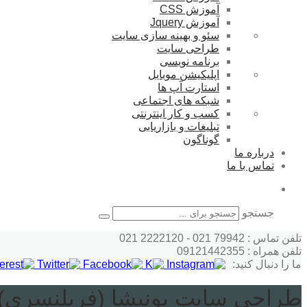
آموزش CSS
آموزش Jquery
سئو و بهینه سازی سایت
طراحی سایت
برنامه نویسی
اپلیکیشن موبایل
استارت آپ ها
شبکه های اجتماعی
کسب و کار اینترنتی
تبلیغات و بازاریابی
گوناگون
درباره ما
تماس با ما
جستجو
تلفن تماس : 79942 021 - 2222120 021
تلفن همراه : 09121442355
ما را دنبال کنید:
طراحی سایت پونیشا (فریلنسری)