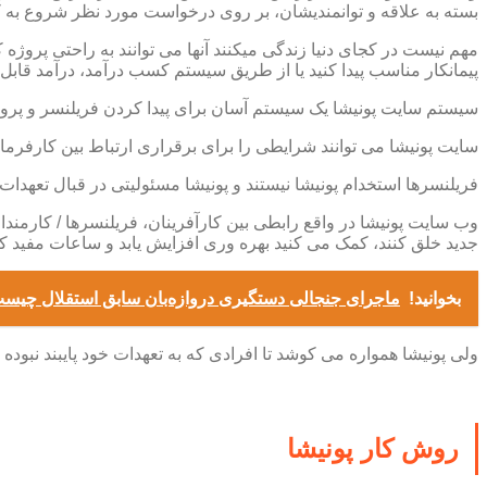
بسته به علاقه و توانمندیشان، بر روی درخواست مورد نظر شروع به کار 
مهم نیست در کجای دنیا زندگی میکنند آنها می توانند به راحتی پروژ
پیمانکار مناسب پیدا کنید یا از طریق سیستم کسب درآمد، درآمد قابل
سیستم سایت پونیشا یک سیستم آسان برای پیدا کردن فریلنسر و پروژه 
سایت پونیشا می توانند شرایطی را برای برقراری ارتباط بین کارفرما
فریلنسرها استخدام پونیشا نیستند و پونیشا مسئولیتی در قبال تعهدات آن
وب سایت پونیشا در واقع رابطی بین کارآفرینان، فریلنسرها / کارمندان 
جدید خلق کنند، کمک می کنید بهره وری افزایش یابد و ساعات مفید ک
بخوانید!
ماجرای جنجالی دستگیری دروازه‌بان سابق استقلال چیس
ولی پونیشا همواره می کوشد تا افرادی که به تعهدات خود پایبند نبوده 
روش کار پونیشا