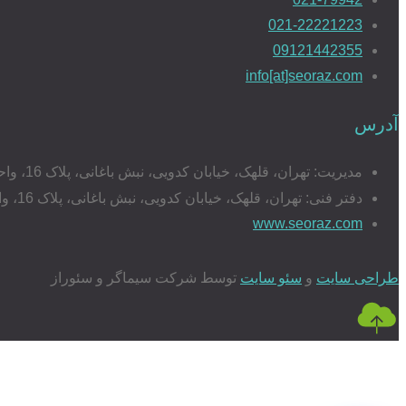
021-22221223
09121442355
info[at]seoraz.com
آدرس
مدیریت: تهران، قلهک، خیابان کدویی، نبش باغانی، پلاک 16، واحد 17
دفتر فنی: تهران، قلهک، خیابان کدویی، نبش باغانی، پلاک 16، واحد 20
www.seoraz.com
طراحی سایت
و
سئو سایت
توسط شرکت سیماگر و سئوراز