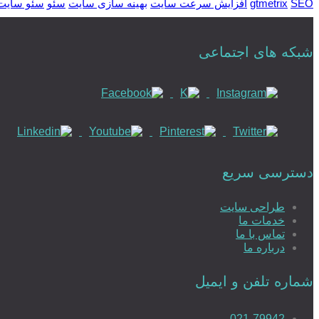
SEO
gtmetrix
افزایش سرعت سایت
بهینه سازی سایت
سئو
سئو سایت
شبکه های اجتماعی
دسترسی سریع
طراحی سایت
خدمات ما
تماس با ما
درباره ما
شماره تلفن و ایمیل
021-79942