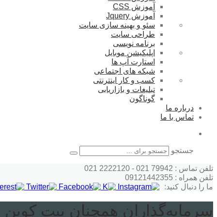
آموزش CSS
آموزش Jquery
سئو و بهینه سازی سایت
طراحی سایت
برنامه نویسی
اپلیکیشن موبایل
استارت آپ ها
شبکه های اجتماعی
کسب و کار اینترنتی
تبلیغات و بازاریابی
گوناگون
درباره ما
تماس با ما
جستجو
تلفن تماس : 79942 021 - 2222120 021
تلفن همراه : 09121442355
ما را دنبال کنید:
سرمایه‌گذاران همچنان بیت کوین 