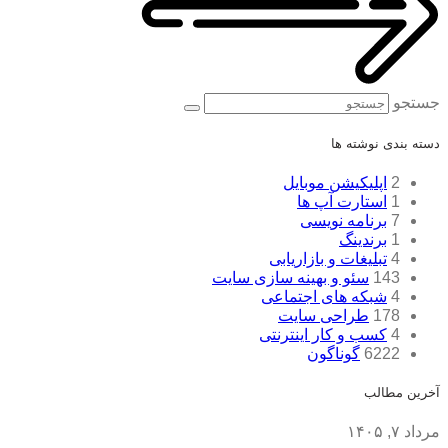
جستجو
دسته بندی نوشته ها
2
اپلیکیشن موبایل
1
استارت آپ ها
7
برنامه نویسی
1
برندینگ
4
تبلیغات و بازاریابی
143
سئو و بهینه سازی سایت
4
شبکه های اجتماعی
178
طراحی سایت
4
کسب و کار اینترنتی
6222
گوناگون
آخرین مطالب
مرداد ۷, ۱۴۰۵