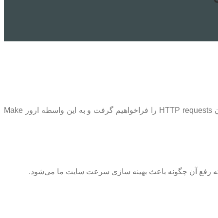
سایت است. ما در این مقاله آموزش چگونگی پایین آوردن HTTP requests را فراخواهیم گرفت و به این واسطه ارور Make