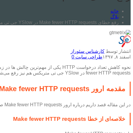
خانه
بلاگ
رفع خطای Make fewer HTTP requests در YSlow جی تی متریکس
انتشار توسط
کارشناس سئوراز
اسفند ۸, ۱۳۹۷
طراحی سایت
0
نحوه کاهش تعداد درخواست HTTP یکی از مهم‌ترین چالش ها در زمینه
fewer HTTP requests در YSlow جی تی متریکس هم نیز رفع می‌شود.
مقدمه ارور Make fewer HTTP requests در YSlow
در این مقاله قصد داریم درباره ارور Make fewer HTTP requests صبحت کنیم و بررسی کنیم منظور از
خلاصه‌ای از خطا Make fewer HTTP requests