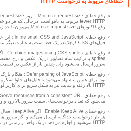
خطاهای مربوط به درخواست HTTP
رفع فاکتورهای Minimize request size می‌توان تا حد زیادی باعث بهبود خطای fewer HTTP شد.
فایل‌های CSS کوچک در یک خط است به عبارت دیگر منظور این خطا این است که فایل‌های CSS و JS کوتاه را ادغام کنید.
سرور ارسال می‌شود ولی چندین بار از عکس در قسمت‌ه
رفع خطای vaScript
بود. برای همین پیشنهاد می‌شود تا فایل‌های جاوا اسکری
HTTP بالا رفته و سایت نیز به شکل سریع برای کاربر لود نمی‌شود.
ر
می‌شود که تعداد درخواست‌های سمت سرور بالا رود و وقتی درخواستهای HTTP افزایش یابد، سرو
رفع خطای
هر بار درخواست جداگانه ارسال می‌کند و اگر سرور هر 
HTTP می‌شود و اجازه می‌دهد در یک واحد از زمانی در قالب یک درخواست، چند درخواست دیگر هم بفرستد.