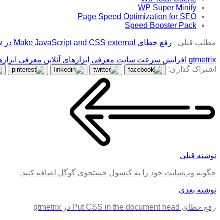
WP
Super Minify
Page Speed Optimization for SEO
Speed Booster Pack
مطلب قبلی :
رفع خطای Make JavaScript and CSS external در YSlow جی تی متریکس
gtmetrix
افزایش سرعت سایت
معرفی ابزارهای آنلاین
معرفی ابزاره
اشتراک گذاری:
نوشته قبلی
چگونه وب‌سایت خود را به کنسول جستجوی گوگل اضافه کنید.
نوشته بعدی
رفع خطای Put CSS in the document head در gtmetrix