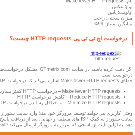
نام: Make fewer HTTP requests
نوع: عکس
اولویت: پایین
میزان سختی: راحت
میانگین امتیاز: 99%
درخواست اچ تی تی پی HTTP requests چیست؟
http-request
اگر دقت کرده باشید در سایت GTmetrix.com مشکل درخواست‌ها در Yslow را با خطای Make fewer HTTP requests نشان می‌دهد که کلمه
درخواست است.
خطای Make fewer HTTP requests اشاره می‌کند که درخواست HTTP کمتر بسازید، توجه داشته باشید هر سه عبارت زیر به یک معنا است و یک هدف دارند:
Make fewer HTTP requests – درخواست HTTP کمتر بسازید
Reduce HTTP requests – کاهش درخواست HTTP
Minimize HTTP requests – به حداقل رساندن درخواست HTTP
دهد، به اولین بایت از پاسخی که سرور به مرورگر ارسال می‌کند Time to First Byte یا به اختصار TTFB گویند.