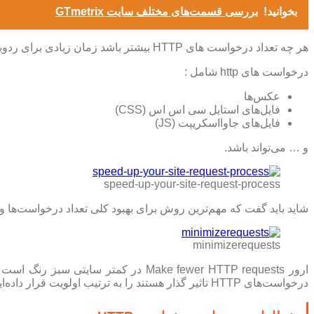
بخوانید!
بررسی قسمت‌های مختلف سایت GTmetrix
هر چه تعداد درخواست های HTTP بیشتر باشد زمان زیادی برای ردوبدل کردن اطلاعات بین
درخواست های http شامل :
عکس‌ها
فایل‌های استایل سی اس اس (CSS)
فایل‌های جاوااسکریپت (JS)
و … می‌تواند باشد.
speed-up-your-site-request-process
شاید باید گفت که مهم‌ترین روش برای بهبود کلی تعداد درخواست‌ها و کاهش آن
minimizerequests
ارور Make fewer HTTP requests در ک
درخواست‌های HTTP تاثیر گذار هستند را به ترتیب اولویت قرار داده‌ایم.