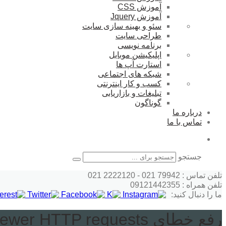
آموزش CSS
آموزش Jquery
سئو و بهینه سازی سایت
طراحی سایت
برنامه نویسی
اپلیکیشن موبایل
استارت آپ ها
شبکه های اجتماعی
کسب و کار اینترنتی
تبلیغات و بازاریابی
گوناگون
درباره ما
تماس با ما
جستجو
تلفن تماس : 79942 021 - 2222120 021
تلفن همراه : 09121442355
ما را دنبال کنید:
رفع خطای Make fewer HTTP requests در YSlow جی تی متریکس