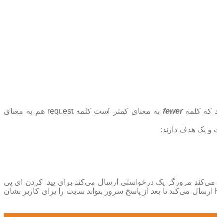
fewer
به معنای کمتر است کلمه request هم به معنای
 باید آدرس سایت mizfa.com را وارد نمایید، وقتی آدرس را وارد می‌کند مرورگر یک درخواستی ارسال می‌کند برای پیدا کردن ای پی
سایت سئوراز به کمک ISP های منطقه و جهانی، بعد از دریافت پاسخ و باز بودن پورت‌های لازمه، مرورگر در اینجا تعدادی درخواست HTTP ارسال می‌کند تا بعد از پاسخ سرور بتواند سایت را برای کاربر نشان