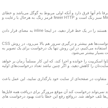
Minimize  : ارور Minimize request size دقیقا همانند ارور Make fewer HTTP requests هست صرفا نام آنها فرق دارد و آنکه اولی مربوط به گوگل می‌باشد و خطای
fewer HTTP مربوط به یاهو است. درحالی که هر دو خطا به یک هدف اشاره می‌کنند ولی در اکثر موارد Minimize request size سبز رنگ است و fewer HTTP قرمز رنگ. به هرحال با رعایت و
رفع خطای Inline small CSS and JavaScript : این خطا می‌گوید اگر فایل‌های CSS و یا فایل‌های JS که دارای حجم کوتاه هستند را در یک خط قرار دهید، در اینجا inline به معنای قرار دادن
رفع خطای Combine images using CSS sprites : اگر تعداد عکس‌های کوچک در سایت خود زیاد باشد به مراتب تعداد درخواست‌ها هم بیشتر و درگیری سرور هم بالا می‌رود، در روش CSS
C از قسمت‌های مختلف عکس در مکان دلخواه استفاده می‌کنیم، در این روش تنها یک درخواست برای یک تصویر به
 بسیار بیشتر می‌شود.
همه فایل‌های جاوا اسکریپت را خوانده و اجرا کند، که این کار مسلماً زمان بر خواهد
سایت‌تان را کاهش دهید، و اگر چنین نباشد تعداد درخواست‌های اولیه
کس یکسان را با دو آدرس متفاوت در صفحه‌ای از سایت خود بارگذاری نمایید، این عمل باعث
 یک فایل را در آن واحد نمی‌تواند درخواست کند آن موقع مرورگر برای دریافت همه فایل‌ها
ل‌ها تلف خواهد شد. درواقع رفع این خطا باعث بهبود درخواست های