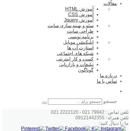
مقالات
آموزش HTML
آموزش CSS
آموزش Jquery
سئو و بهینه سازی سایت
طراحی سایت
برنامه نویسی
اپلیکیشن موبایل
استارت آپ ها
شبکه های اجتماعی
کسب و کار اینترنتی
تبلیغات و بازاریابی
گوناگون
درباره ما
تماس با ما
جستجو
تلفن تماس : 79942 021 - 2222120 021
تلفن همراه : 09121442355
ما را دنبال کنید: