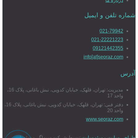
درباره ما
شماره تلفن و ایمیل
021-79942
021-22221223
09121442355
info[at]seoraz.com
آدرس
مدیریت: تهران، قلهک، خیابان کدویی، نبش باغانی، پلاک 16،
واحد 17
دفتر فنی: تهران، قلهک، خیابان کدویی، نبش باغانی، پلاک 16،
واحد 20
www.seoraz.com
طراحی سایت
و
سئو سایت
توسط شرکت سیماگر و سئوراز