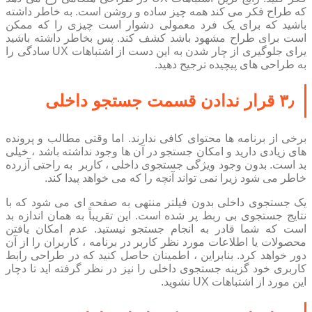
که طراح فکر می کند همه چیز ساده و روشن است. به خاطر داشته
باشید که برای یک فرد معمولی دشوار است چیزی را که ممکن
است برای طراح مشهود باشد کشف کند. پس بخاطر داشته باشید
یرای جلوگیری از چار شدن به این دست از اشتباهات UX سادگی را
به طراحی های پیچیده ترجیح دهید.
۳٫ قرار ندادن قسمت جستجو داخلی
برخی از برنامه ها محتوای کافی ندارند. اما وقتی مطالب و پرونده
های زیادی دارید و امکان جستجو در آن ها وجود نداشته باشد ، خیلی
بد است. بدون وجود ویژگی جستجوی داخلی ، کاربر به راحتی آزرده
خاطر می شود زیرا نمی تواند آنچه را که می خواهد پیدا کند.
یک جستجوی داخلی بدون فیلتر منتهی به صفحه ای می شود که با
نتایج جستجوی بی ربط پر شده است. این تقریباً به همان اندازه بد
است که شما قادر به انجام جستجو نیستید. عدم امکان یافتن
محصولات یا اطلاعات مورد نظر کاربر در برنامه ، کاربران را از آن
دور خواهد کرد. بنابراین ، اطمینان حاصل کنید که در طراحی رابط
کاربری خود گزینه جستجوی داخلی را نیز در نظر گرفته اید تا دچار
این مورد از اشتباهات UX نشوید.