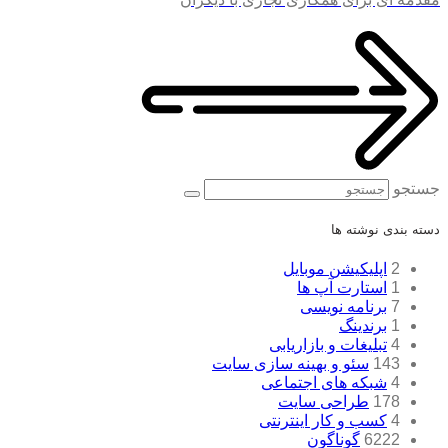
جستجو
دسته بندی نوشته ها
2
اپلیکیشن موبایل
1
استارت آپ ها
7
برنامه نویسی
1
برندینگ
4
تبلیغات و بازاریابی
143
سئو و بهینه سازی سایت
4
شبکه های اجتماعی
178
طراحی سایت
4
کسب و کار اینترنتی
6222
گوناگون