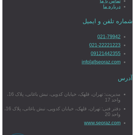
تماس با ما
درباره ما
شماره تلفن و ایمیل
021-79942
021-22221223
09121442355
info[at]seoraz.com
آدرس
مدیریت: تهران، قلهک، خیابان کدویی، نبش باغانی، پلاک 16،
واحد 17
دفتر فنی: تهران، قلهک، خیابان کدویی، نبش باغانی، پلاک 16،
واحد 20
www.seoraz.com