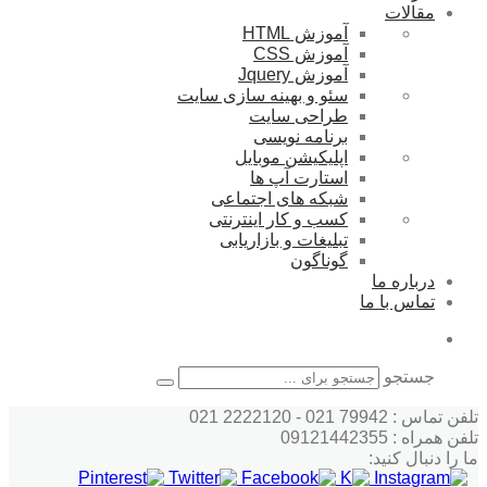
مقالات
آموزش HTML
آموزش CSS
آموزش Jquery
سئو و بهینه سازی سایت
طراحی سایت
برنامه نویسی
اپلیکیشن موبایل
استارت آپ ها
شبکه های اجتماعی
کسب و کار اینترنتی
تبلیغات و بازاریابی
گوناگون
درباره ما
تماس با ما
جستجو
تلفن تماس : 79942 021 - 2222120 021
تلفن همراه : 09121442355
ما را دنبال کنید: