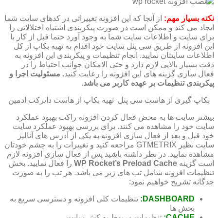
نکته بسیار مهم:
از آنجا که این افزونه تغییراتی در کدهای سایت شما
ایجاد می کند و ممکن است در صورت پیکربندی اشتباه اختلالاتی را
برای سایت و اطلاعات سایت شما به وجود آورد حتما قبل از کار با
این افزونه از طریق سی پنل سایت خود اقدام به تهیه بکاپ از کل
اطلاعات سایتتان نمایید. انجام تنظیمات و پیکربندی این افزونه به
دقت بسیار بالایی لازم دارد و حتی الامکان جوانب احتیاط را در
فعال سازی گزینه های این افزونه را رعایت کنید.
مسئولیت اجرا و
پیکربندی تنظیمات بر عهده کاربر می باشد.
بکاپ گیری از هاست سی پنل
تهیه بکاپ از هاست دایرکت ادمین
بیشتر سایت ها به محض فعال کردن افزونه راکت بهبود عملکرد
سایت خود را مشاهده می کنند. برای بررسی بهبود عملکرد سایت
خود قبل و بعد از فعال سازی افزونه به یکی از آدرس های آنالیز
سایت نظیر GTMETRIX مراجعه کنید و تغییرات را به چشم خودتان
مشاهده نمایید. در نظر داشته باشید پس از فعال سازی افزونه لازم
است گزینه
WP Rocket’s Preload Cache
را فعال نمایید. بخش
تنظیمات افزونه شامل تب های زیر می باشد. هر تب را به صورت
جدگانه تشریح خواهیم نمود:
DASHBOARD:
تنظیمات کلی افزونه و دسترسی سریع به
بخش ها
CACHE:
تنظیمات مربوط به کش سایت