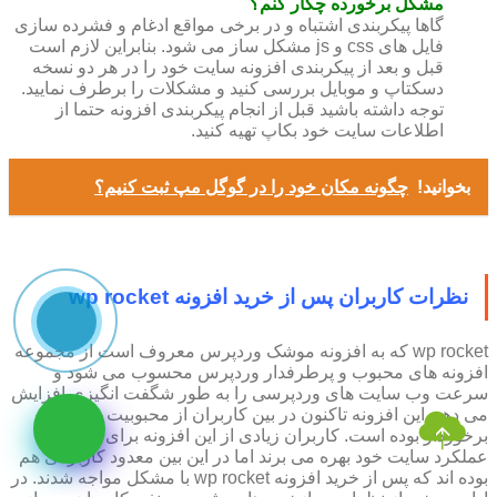
مشکل برخورده چکار کنم؟
گاها پیکربندی اشتباه و در برخی مواقع ادغام و فشرده سازی
فایل های css و js مشکل ساز می شود. بنابراین لازم است
قبل و بعد از پیکربندی افزونه سایت خود را در هر دو نسخه
دسکتاپ و موبایل بررسی کنید و مشکلات را برطرف نمایید.
توجه داشته باشید قبل از انجام پیکربندی افزونه حتما از
اطلاعات سایت خود بکاپ تهیه کنید.
بخوانید!
چگونه مکان خود را در گوگل مپ ثبت کنیم؟
نظرات کاربران پس از خرید افزونه wp rocket
wp rocket که به افزونه موشک وردپرس معروف است از مجموعه
افزونه های محبوب و پرطرفدار وردپرس محسوب می شود و
سرعت وب سایت های وردپرسی را به طور شگفت انگیزی افزایش
می دهد. این افزونه تاکنون در بین کاربران از محبوبیت بالایی
برخوردار بوده است. کاربران زیادی از این افزونه برای بهبود
عملکرد سایت خود بهره می برند اما در این بین معدود کاربرانی هم
بوده اند که پس از خرید افزونه wp rocket با مشکل مواجه شدند. در