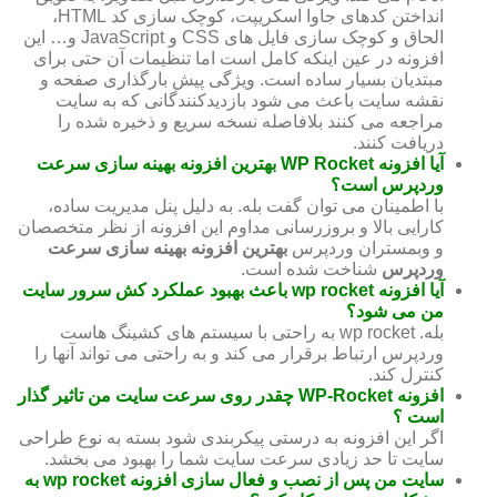
انداختن کدهای جاوا اسکریپت، کوچک سازی کد HTML،
الحاق و کوچک سازی فایل های CSS و JavaScript و… این
افزونه در عین اینکه کامل است اما تنظیمات آن حتی برای
مبتدیان بسیار ساده است. ویژگی پیش بارگذاری صفحه و
نقشه سایت باعث می شود بازدیدکنندگانی که به سایت
مراجعه می کنند بلافاصله نسخه سریع و ذخیره شده را
دریافت کنند.
آیا افزونه WP Rocket بهترین افزونه بهینه سازی سرعت
وردپرس است؟
با اطمینان می توان گفت بله. به دلیل پنل مدیریت ساده،
کارایی بالا و بروزرسانی مداوم این افزونه از نظر متخصصان
و وبمستران وردپرس
بهترین افزونه بهینه سازی سرعت
وردپرس
شناخت شده است.
آیا افزونه wp rocket باعث بهبود عملکرد کش سرور سایت
من می شود؟
بله. wp rocket به راحتی با سیستم های کشینگ هاست
وردپرس ارتباط برقرار می کند و به راحتی می تواند آنها را
کنترل کند.
افزونه WP-Rocket چقدر روی سرعت سایت من تاثیر گذار
است ؟
اگر این افزونه به درستی پیکربندی شود بسته به نوع طراحی
سایت تا حد زیادی سرعت سایت شما را بهبود می بخشد.
سایت من پس از نصب و فعال سازی افزونه wp rocket به