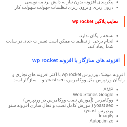
پیکربندی افزونه بدون نیاز به دانش برنامه نویسی
درون ریزی و برون ریزی تنظیمات جهولت سهولت کار
معایب پلاگین wp rocket
نسخه رایگان ندارد.
انجام برخی از تنظیمات ممکن است تغییرات جدی در سایت
شما ایجاد کند.
افزونه های سازگار با افزونه wp rocket
افزونه موشک وردپرس wp rocket با اکثر افزونه های تجاری و
رایگان وردپرس مثل ووکامرس، yoast seo و… سازگار است.
AMP
Web Stories Google
ووکامرس (آموزش نصب ووکامرس در وردپرس)
yoast seo (آموزش کامل نصب و فعال سازی افزونه سئو
وردپرس yoast)
Imagify
Autoptimize