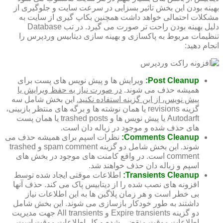
بهینه بودن این بخش تاثیر بسزایی در سرعت سایت و جلوگیری از
مشکلات احتمالی خواهد داشت همچنین بکاپ گیری از سایت به
دلیل بهینه بودن راحت تر صورت می گیرد. در تب Database
تنظیمات مربوط به پاکسازی و بهینه سازی دیتابیس وردپرس را
انجام دهید:
Post Cleanup:
ویرایش ها و پیش نویس های پست برای
همیشه حذف می شوند.
در صورت نیاز به حفظ ویرایش یا
پیش نویس، از این گزینه استفاده نکنید.
این بخش شامل سه
گزینه revisions یا همان نوشته ها و برگه های منتظر بازبینی،
Autodarft یا پیش نویس ها و trashed posts یا همان پست
های حذف شده و موجود در زباله دان است.
Comments Cleanup:
نظرات اسپم برای همیشه حذف می
شوند. این بخش شامل دو گزینه spam comment و trashed
comment است. در واقع کامنت های موجود در بخش های
اسپم و زباله دان حذف خواهند شد.
Transients Cleanup:
اطلاعات موقتی ایجاد شده توسط
افزونه های نصب شده را از دیتابیس پاک می کند. حذف آنها
بی خطر است و هر زمان پلاگین ها به این اطلاعات نیاز
داشتند به طور خودکار بازسازی می شوند. این بخش شامل
دو گزینه Expire transients و All transients جهت مدیریت
اطلاعات موقت منقضی شده و کل اطلاعات موقت است.