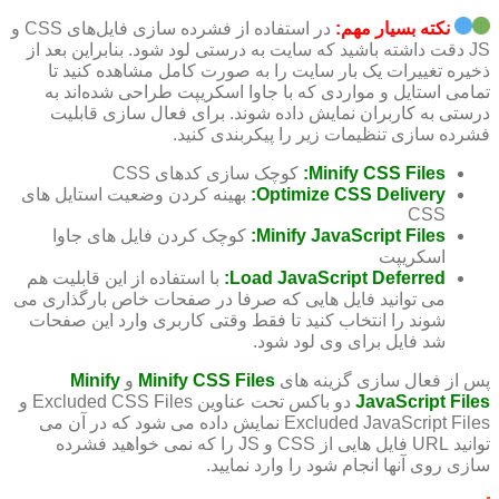
نکته بسیار مهم:
در استفاده از فشرده سازی فایل‌های CSS و
JS دقت داشته باشید که سایت به درستی لود شود. بنابراین بعد از
ذخیره تغییرات یک بار سایت را به صورت کامل مشاهده کنید تا
تمامی استایل و مواردی که با جاوا اسکریپت طراحی شده‌اند به
درستی به کاربران نمایش داده شوند. برای فعال سازی قابلیت
فشرده سازی تنظیمات زیر را پیکربندی کنید.
Minify CSS Files:
کوچک سازی کدهای CSS
Optimize CSS Delivery:
بهینه کردن وضعیت استایل های
CSS
Minify JavaScript Files:
کوچک کردن فایل های جاوا
اسکریپت
Load JavaScript Deferred:
با استفاده از این قابلیت هم
می توانید فایل هایی که صرفا در صفحات خاص بارگذاری می
شوند را انتخاب کنید تا فقط وقتی کاربری وارد این صفحات
شد فایل برای وی لود شود.
پس از فعال سازی گزینه های
Minify CSS Files
و
Minify
JavaScript Files
دو باکس تحت عناوین Excluded CSS Files و
Excluded JavaScript Files نمایش داده می شود که در آن می
توانید URL فایل هایی از CSS و JS را که نمی خواهید فشرده
سازی روی آنها انجام شود را وارد نمایید.