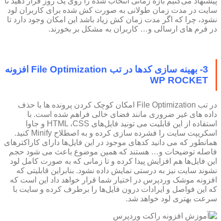
پیشنهاد می‌کنیم بازه زمانی انتخاب شده را روی یک روز قرار دهید تا
سایت در مدت زمان طولانی به صورت کش شده برای کاربران لود
نشود، چرا که اگر مدت زمان کش زیاد باشد این امکان وجود دارد تا
در فرم های ارسالی و… کاربران به مشکل بر بخورند.
3- بهینه سازی کدها در تب File Optimization افزونه
WP ROCKET
در تب File Optimization امکان کوچک کردن پرونده ها با حذف
داده های غیر ضروری مانند فضای خالی فراهم شده است. با
استفاده از این قابلیت می تونید فایل‌های HTML ،CSS و جاوا
اسکریپت سایت را فشرده سازی کرده و به اصطلاح Minify کنید.
همانطور که می دانید کدهای موجود در این فایل‌ها دارای کاراکترهای
فاصله توضیحات و… هستند که همین موضوع باعث می شود حجم
این فایل‌ها هم افزایش پیدا کرده و تا زمانی که به صورت کامل لود
نشوند سایت نیز به درستی نمایش داده نشود. بنابراین قابلیتی که
افزونه موشک وردپرس در اختیار شما قرار خواهد داد این است که
که این فواصل و ایرادات درون فایل‌ها را برطرف کرده و سایت با
سرعت بهتری لود خواهد شد.