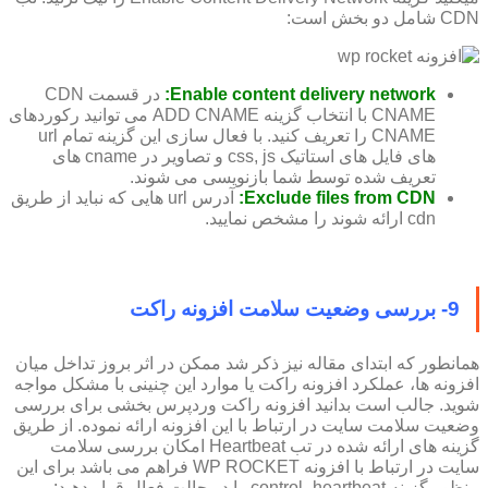
CDN شامل دو بخش است:
Enable content delivery network:
در قسمت CDN
CNAME با انتخاب گزینه ADD CNAME می توانید رکوردهای
CNAME را تعریف کنید. با فعال سازی این گزینه تمام url
های فایل های استاتیک css, js و تصاویر در cname های
تعریف شده توسط شما بازنویسی می شوند.
Exclude files from CDN:
آدرس url هایی که نباید از طریق
cdn ارائه شوند را مشخص نمایید.
9- بررسی وضعیت سلامت افزونه راکت
همانطور که ابتدای مقاله نیز ذکر شد ممکن در اثر بروز تداخل میان
افزونه ها، عملکرد افزونه راکت یا موارد این چنینی با مشکل مواجه
شوید. جالب است بدانید افزونه راکت وردپرس بخشی برای بررسی
وضعیت سلامت سایت در ارتباط با این افزونه ارائه نموده. از طریق
گزینه های ارائه شده در تب Heartbeat امکان بررسی سلامت
سایت در ارتباط با افزونه WP ROCKET فراهم می باشد برای این
منظور گزینه control_heartbeat را در حالت فعال قرار دهید: