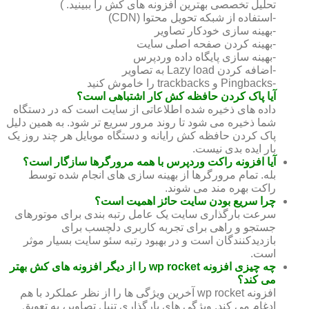
تحلیل تخصصی بهترین افزونه های کش را ببینید. )
-استفاده از شبکه تحویل محتوا (CDN)
-بهینه سازی خودکار تصاویر
-بهینه کردن صفحه اصلی سایت
-بهینه سازی پایگاه داده وردپرس
-اضافه کردن Lazy load به تصاویر
-Pingbacks و trackbacks را خاموش کنید
آیا پاک کردن حافظه کش کار اشتباهی است؟
داده های ذخیره شده اطلاعاتی از سایت است که در دستگاه
شما ذخیره می شود تا روند مرور سریع تر شود. به همین دلیل
پاک کردن حافظه کش رایانه و دستگاه موبایل هر چند روز یک
بار ایده بدی نیست.
آیا افزونه راکت وردپرس با همه مرورگرها سازگار است؟
بله. تمام مرورگرها از بهینه سازی های انجام شده توسط
راکت بهره مند می شوند.
چرا سریع بودن سایت حائز اهمیت است؟
سرعت بارگذاری سایت یک عامل رتبه بندی برای موتورهای
جستجو و راهی برای تجربه کاربری دلچسب برای
بازدیدکنندگان است و در بهبود رتبه سئو سایت بسیار موثر
است.
چه چیزی افزونه wp rocket را از دیگر افزونه های کش بهتر
می کند؟
افزونه wp rocket آخرین ویژگی ها را از نظر عملکرد با هم
ادغام می کند. ویژگی های بارگذاری تنبل تصاویر، به تعویق