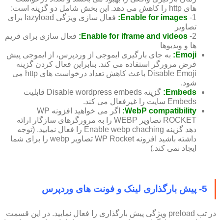
های http را کاهش می دهد. این بخش شامل دو گزینه است:
1-
Enable for images:
فعال سازی ویژگی lazyload برای
تصاویر
2-
Enable for iframe and videos:
فعال سازی برای فریم
ها و ویدیوها
Emoji:
به جای بارگیری ایموجی از وردپرس، از ایموجی پیش
فرض مرورگر استفاده می کند. بنابراین فعال کردن گزینه
Disable Emoji باعث کاهش تعداد درخواست های http می
شود.
Embeds:
گزینه Disable wordpress embeds قابلیت
Embeds سایت را غیرفعال می کند.
WebP compatibility:
اگر می خواهید افزونه WP
ROCKET تصاویر WEBP را به مرورگرهای سازگار ارائه
دهد گزینه Enable webp chaching را فعال نمایید. (توجه
داشته باشید افزونه WP Rocket تصاویر webp را برای شما
ایجاد نمی کند.)
5- پیش بارگذاری لینک و فونت های وردپرس
در تب preload ویژگی پیش بارگذاری را فعال نمایید. در این قسمت