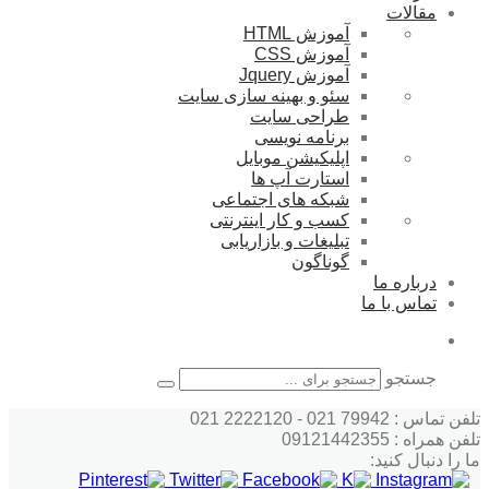
مقالات
آموزش HTML
آموزش CSS
آموزش Jquery
سئو و بهینه سازی سایت
طراحی سایت
برنامه نویسی
اپلیکیشن موبایل
استارت آپ ها
شبکه های اجتماعی
کسب و کار اینترنتی
تبلیغات و بازاریابی
گوناگون
درباره ما
تماس با ما
جستجو
تلفن تماس : 79942 021 - 2222120 021
تلفن همراه : 09121442355
ما را دنبال کنید: