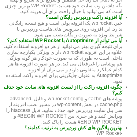
نگه داشتن وب سایت خود هستید، WP Rocket بهترین چیزی
است که می توانید با خیال راحت برای آن هزینه کنید.
آیا افزونه راکت وردپرس رایگان است؟
خیر. wp rocket یک افزونه پولی است و هیچ نسخه رایگانی
ندارد. این افزونه روی سرویس های هاست وردپرس با
شرایط ویژه به صورت رایگان نصب می شود.
آیا می توانم از Autoptimize با WP Rocket استفاده کنم؟
برای نتیجه گیری بهتر می توانید از هر دو افزونه استفاده کنید.
علاوه بر این افزونه wp rocket دارای ویژگی یکپارچه سازی
داخلی است به طوری که به صورت خودکار هر گونه ویژگی
هم پوشانی را غیرفعال می کند. در هر صورت افزونه ها هر
کدام عملکرد متفاوتی دارند و نمی توان از افزونه
Autoptimize به عنوان جایگزینی برای افزونه راکت استفاده
نمود.
چگونه افزونه راکت را از لیست افزونه های سایت خود حذف
کنم؟
پوشه های cache و wp-rocket-config و فایل advanced-
cache.php در بخش wp-content در مسیر نصب افزونه از
سی پنل سایت وردپرس خود حذف نمایید. فایل htaccess را
ویرایش کنید و هر چیزی بین BEGIN WP ROCKET# و
END WP ROCKET# هست را پاک کنید.
بهترین پلاگین های کش وردپرس به ترتیب کدامند؟
-WP Rocket