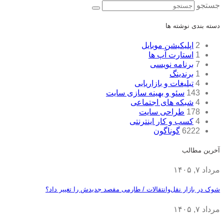
جستجو
دسته بندی نوشته ها
2
اپلیکیشن موبایل
1
استارت آپ ها
7
برنامه نویسی
1
برندینگ
4
تبلیغات و بازاریابی
143
سئو و بهینه سازی سایت
4
شبکه های اجتماعی
178
طراحی سایت
4
کسب و کار اینترنتی
6222
گوناگون
آخرین مطالب
مرداد ۷, ۱۴۰۵
شوک در بازار نقل‌وانتقالات / طارمی مقصد جدیدش را تغییر داد؟
مرداد ۷, ۱۴۰۵