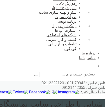
آموزش CSS
آموزش Jquery
سئو و بهینه سازی سایت
طراحی سایت
برنامه نویسی
اپلیکیشن موبایل
استارت آپ ها
شبکه های اجتماعی
کسب و کار اینترنتی
تبلیغات و بازاریابی
گوناگون
درباره ما
تماس با ما
جستجو
تلفن تماس : 79942 021 - 2222120 021
تلفن همراه : 09121442355
ما را دنبال کنید:
آشنایی با طراحی سایت نمایشگاه