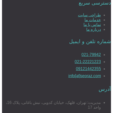
دسترسی سریع
طراحی سایت
خدمات ما
طراحی سایت رزرو هتل
تماس با ما
درباره ما
شماره تلفن و ایمیل
طراحی سایت املاک
021-79942
021-22221223
09121442355
طراحی سایت با MVC
info[at]seoraz.com
آدرس
طراحی سایت شخصی
مدیریت: تهران، قلهک، خیابان کدویی، نبش باغانی، پلاک 16،
واحد 17