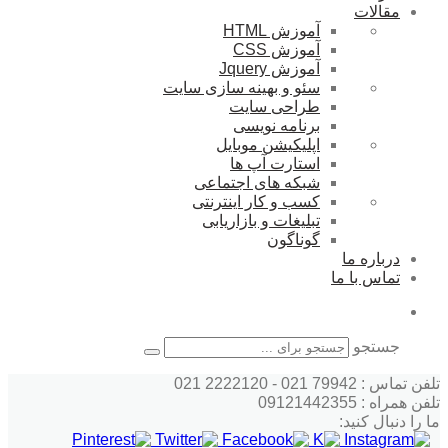
مقالات
آموزش HTML
آموزش CSS
آموزش Jquery
سئو و بهینه سازی سایت
طراحی سایت
برنامه نویسی
اپلیکیشن موبایل
استارت آپ ها
شبکه های اجتماعی
کسب و کار اینترنتی
تبلیغات و بازاریابی
گوناگون
درباره ما
تماس با ما
جستجو
تلفن تماس : 79942 021 - 2222120 021
تلفن همراه : 09121442355
ما را دنبال کنید: