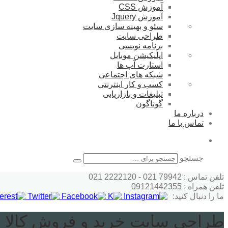
آموزش CSS
آموزش Jquery
سئو و بهینه سازی سایت
طراحی سایت
برنامه نویسی
اپلیکیشن موبایل
استارت آپ ها
شبکه های اجتماعی
کسب و کار اینترنتی
تبلیغات و بازاریابی
گوناگون
درباره ما
تماس با ما
جستجو
تلفن تماس : 79942 021 - 2222120 021
تلفن همراه : 09121442355
ما را دنبال کنید:
طراحی سایت خرید و فروش کالا